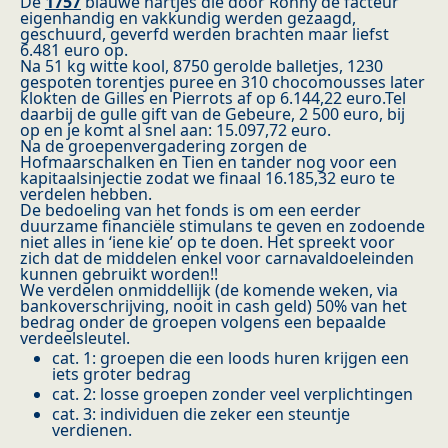
De
1757
blauwe hartjes die door Ronny de facteur
eigenhandig en vakkundig werden gezaagd,
geschuurd, geverfd werden brachten maar liefst
6.481 euro op.
Na 51 kg witte kool, 8750 gerolde balletjes, 1230
gespoten torentjes puree en 310 chocomousses later
klokten de Gilles en Pierrots af op 6.144,22 euro.Tel
daarbij de gulle gift van de Gebeure, 2 500 euro, bij
op en je komt al snel aan: 15.097,72 euro.
Na de groepenvergadering zorgen de
Hofmaarschalken en Tien en tander nog voor een
kapitaalsinjectie zodat we finaal 16.185,32 euro te
verdelen hebben.
De bedoeling van het fonds is om een eerder
duurzame financiële stimulans te geven en zodoende
niet alles in ‘iene kie’ op te doen. Het spreekt voor
zich dat de middelen enkel voor carnavaldoeleinden
kunnen gebruikt worden!!
We verdelen onmiddellijk (de komende weken, via
bankoverschrijving, nooit in cash geld) 50% van het
bedrag onder de groepen volgens een bepaalde
verdeelsleutel.
cat. 1: groepen die een loods huren krijgen een
iets groter bedrag
cat. 2: losse groepen zonder veel verplichtingen
cat. 3: individuen die zeker een steuntje
verdienen.