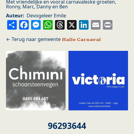
Met vriendelijke en vooral carnavaleske groeten,
Ronny, Marc, Danny en Ben
Auteur
Devogeleer Emile
Share
Facebook
Messenger
WhatsApp
Threads
X
LinkedIn
Email
Prin
Halle Carnaval
96293644