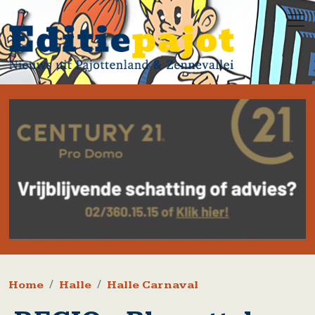
Overslaan en naar de inhoud gaan
Kruimelpad
Home
Halle
Halle Carnaval