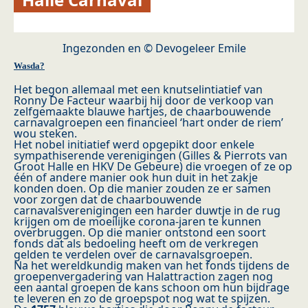
Ingezonden en © Devogeleer Emile
Wasda?
Het begon allemaal met een knutselintiatief van
Ronny De Facteur waarbij hij door de verkoop van
zelfgemaakte blauwe hartjes, de chaarbouwende
carnavalgroepen een financieel ‘hart onder de riem’
wou steken.
Het nobel initiatief werd opgepikt door enkele
sympathiserende verenigingen (Gilles & Pierrots van
Groot Halle en HKV De Gebeure) die vroegen of ze op
één of andere manier ook hun duit in het zakje
konden doen. Op die manier zouden ze er samen
voor zorgen dat de chaarbouwende
carnavalsverenigingen een harder duwtje in de rug
krijgen om de moeilijke corona-jaren te kunnen
overbruggen. Op die manier ontstond een soort
fonds dat als bedoeling heeft om de verkregen
gelden te verdelen over de carnavalsgroepen.
Na het wereldkundig maken van het fonds tijdens de
groepenvergadering van Halattraction zagen nog
een aantal groepen de kans schoon om hun bijdrage
te leveren en zo de groepspot nog wat te spijzen.