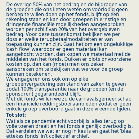
De overige 50% van het bedrag en de bijdragen van
de groepen die ons lieten weten om voorlopig geen
beroep te willen doen op het fonds, blijft op een
rekening staan en kan door groepen in ernstige en
dringende financiële moeilijkheden aangesproken
worden per schijf van 20% van het overgebleven
bedrag. Voor deze tussenkomst bekijken we per
dossier welke terugbetaalmodaliteiten er van
toepassing kunnen zijn. Gaat het om een ongelukkige
‘cash flow’ waardoor er geen materiaal kan
aangekocht worden, dan kopen we materiaal met de
middelen van het fonds. Duiken er plots onvoorziene
kosten op, dan kan (moet) men ons zeker
aanspreken om te bekijken wat we voor de groep
kunnen betekenen.
We engageren ons ook om op elke
groepenvergadering een stand van zaken te geven
zodat 100% transparantie naar de groepen (en de
sponsoren) gegarandeerd blijft.
Met dit fonds willen we zo de carnavalsgemeenschap
een financiële reddingsboei aanbieden zodat er geen
enkele groep overboord gaat in deze vreemde tijden.
Tot slot:
Wat als de pandemie echt voorbij is, alles terug op
volle toeren draait en het fonds eigenlijk overbodig is.
Dat verdelen we wat er nog in kas is en gaat het ‘blaa
ettekes fonds’ in’t collectief archief.