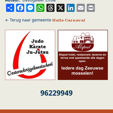
Auteur
Devogeleer Emile
Share
Facebook
Messenger
WhatsApp
Threads
X
LinkedIn
Email
Prin
Halle Carnaval
96229949