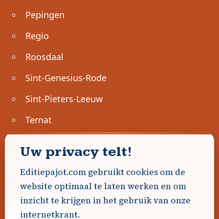
Pepingen
Regio
Roosdaal
Sint-Genesius-Rode
Sint-Pieters-Leeuw
Ternat
Ondernemen
Uw privacy telt!
Geen advertenties gevonden.
Editiepajot.com gebruikt cookies om de
website optimaal te laten werken en om
Uw advertentie hier? Contacteer ons!
inzicht te krijgen in het gebruik van onze
internetkrant.
Word Partner!