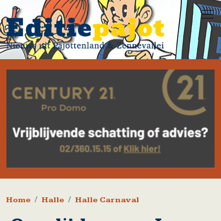
Overslaan en naar de inhoud gaan
Kruimelpad
Home
Halle
Halle Carnaval