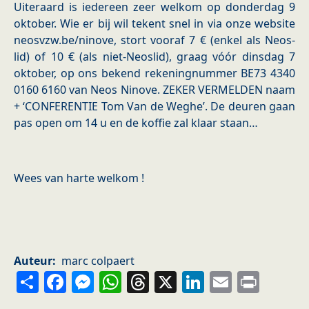
Uiteraard is iedereen zeer welkom op donderdag 9
oktober. Wie er bij wil tekent snel in via onze website
neosvzw.be/ninove, stort vooraf 7 € (enkel als Neos-
lid) of 10 € (als niet-Neoslid), graag vóór dinsdag 7
oktober, op ons bekend rekeningnummer BE73 4340
0160 6160 van Neos Ninove. ZEKER VERMELDEN naam
+ ‘CONFERENTIE Tom Van de Weghe’. De deuren gaan
pas open om 14 u en de koffie zal klaar staan…
Wees van harte welkom !
Auteur
marc colpaert
Share
Facebook
Messenger
WhatsApp
Threads
X
LinkedIn
Email
Prin