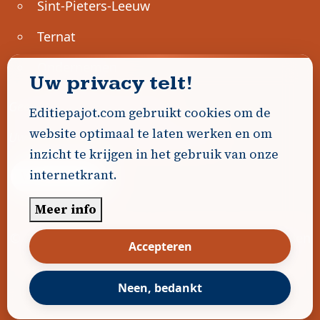
Sint-Pieters-Leeuw
Ternat
Ondernemen
Uw privacy telt!
Geen advertenties gevonden.
Editiepajot.com gebruikt cookies om de
website optimaal te laten werken en om
Uw advertentie hier? Contacteer ons!
inzicht te krijgen in het gebruik van onze
internetkrant.
Word Partner!
Meer info
© 2026
Editiepajot.com
|
Algemene voorwaarden
Accepteren
|
Disclaimer
|
Privacybeleid
|
Cookiebeleid
|
Gerealiseerd door
DavidHosse.net
Neen, bedankt