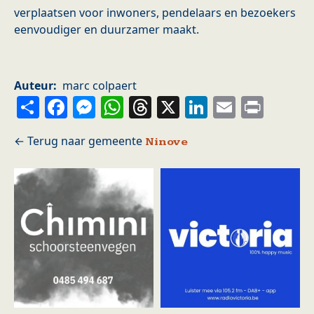
verplaatsen voor inwoners, pendelaars en bezoekers
eenvoudiger en duurzamer maakt.
Auteur
marc colpaert
Share
Facebook
Messenger
WhatsApp
Threads
X
LinkedIn
Email
Prin
Ninove