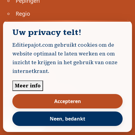
Pepingen
Regio
Roosdaal
Uw privacy telt!
Sint-Genesius-Rode
Editiepajot.com gebruikt cookies om de
Sint-Pieters-Leeuw
website optimaal te laten werken en om
inzicht te krijgen in het gebruik van onze
Ternat
internetkrant.
Ondernemen
Meer info
Geen advertenties gevonden.
Accepteren
Uw advertentie hier? Contacteer ons!
Neen, bedankt
Word Partner!