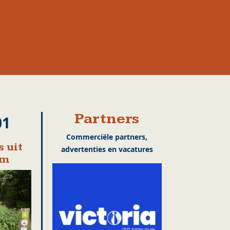
Partners
01
Commerciële partners,
 uit
advertenties en vacatures
em