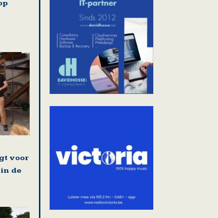
op
gt voor
 in de