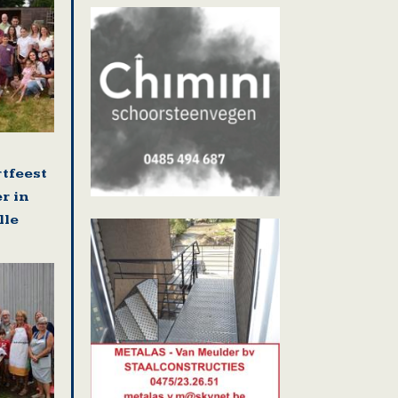
rtfeest
r in
lle