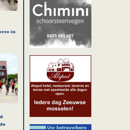
erre in
nd
 de