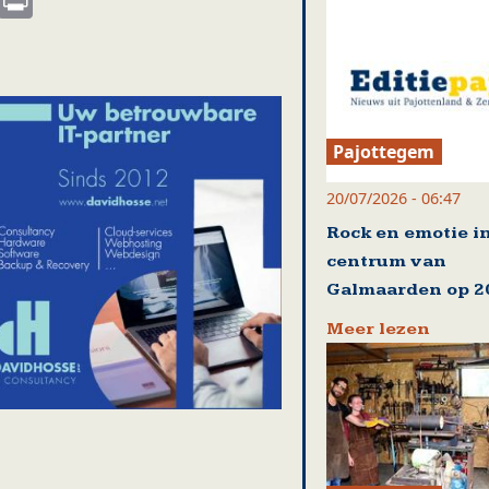
Pajottegem
20/07/2026 - 06:47
Rock en emotie i
centrum van
Galmaarden op 20
Meer lezen