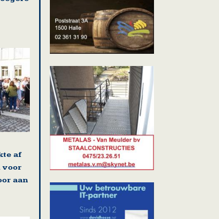
kte af
 voor
oor aan