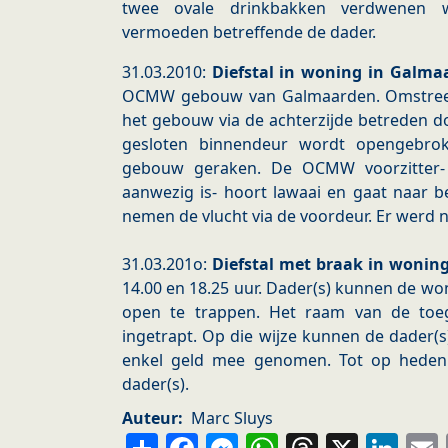
twee ovale drinkbakken verdwenen w
vermoeden betreffende de dader.
31.03.2010:
Diefstal in woning in Galma
OCMW gebouw van Galmaarden. Omstreek
het gebouw via de achterzijde betreden 
gesloten binnendeur wordt opengebro
gebouw geraken. De OCMW voorzitter-
aanwezig is- hoort lawaai en gaat naar b
nemen de vlucht via de voordeur. Er werd n
31.03.201o:
Diefstal met braak in woning
14.00 en 18.25 uur. Dader(s) kunnen de w
open te trappen. Het raam van de to
ingetrapt. Op die wijze kunnen de dader(
enkel geld mee genomen. Tot op hede
dader(s).
Auteur
Marc Sluys
Share
Facebook
Messenger
WhatsApp
Thread
X
Li