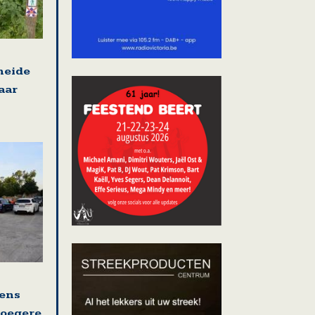
heide
aar
ens
roegere