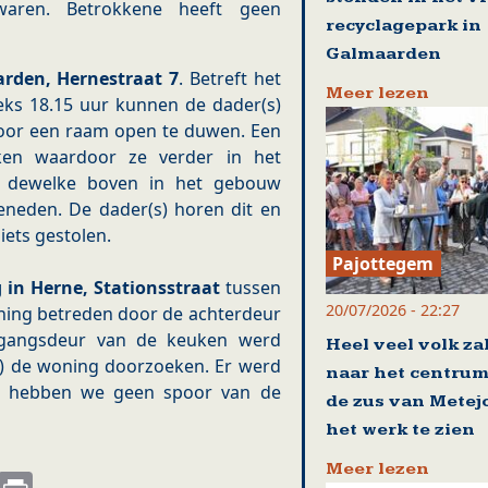
aren. Betrokkene heeft geen
recyclagepark in
Galmaarden
arden, Hernestraat 7
. Betreft het
Meer lezen
s 18.15 uur kunnen de dader(s)
door een raam open te duwen. Een
ken waardoor ze verder in het
 dewelke boven in het gebouw
eneden. De dader(s) horen dit en
iets gestolen.
Pajottegem
 in Herne, Stationsstraat
tussen
20/07/2026 - 22:27
oning betreden door de achterdeur
egangsdeur van de keuken werd
Heel veel volk za
s) de woning doorzoeken. Er werd
naar het centrum
n hebben we geen spoor van de
de zus van Metej
het werk te zien
Meer lezen
s
nkedIn
Email
Print