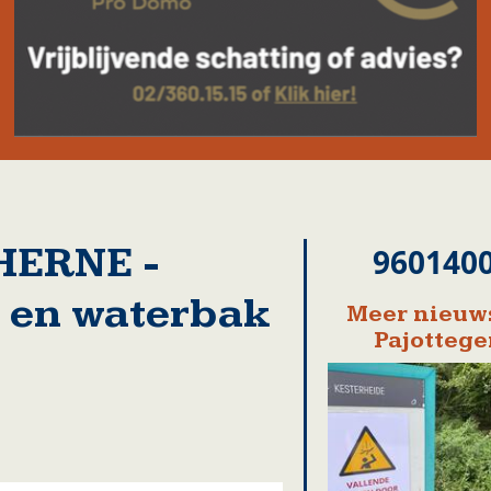
HERNE -
960140
d en waterbak
Meer nieuws
Pajotteg