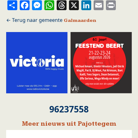
Share
Facebook
Messenger
WhatsApp
Threads
X
LinkedIn
Email
Prin
Galmaarden
96237558
Meer nieuws uit Pajottegem