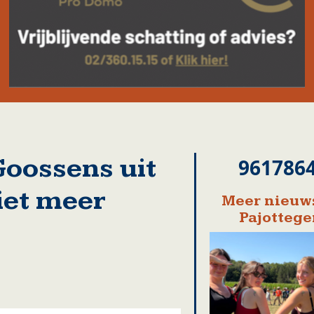
Goossens uit
961786
et meer
Meer nieuws
Pajotteg