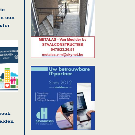
ie
an een
ster
zoek
elden