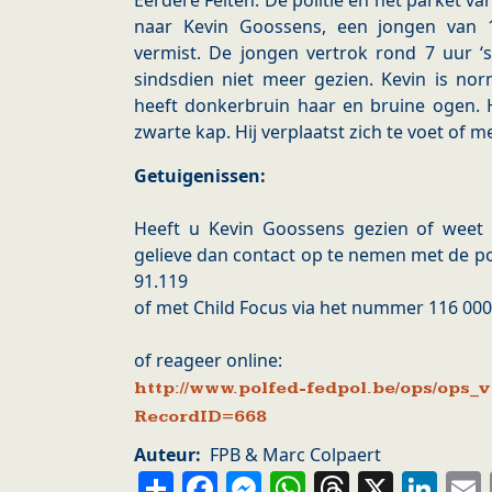
Eerdere Feiten: De politie en het parket van
naar Kevin Goossens, een jongen van 1
vermist. De jongen vertrok rond 7 uur 
sindsdien niet meer gezien. Kevin is no
heeft donkerbruin haar en bruine ogen. H
zwarte kap. Hij verplaatst zich te voet of 
Getuigenissen:
Heeft u Kevin Goossens gezien of weet u
gelieve dan contact op te nemen met de pol
91.119
of met Child Focus via het nummer 116 000
of reageer online:
http://www.polfed-fedpol.be/ops/ops
RecordID=668
Auteur
FPB & Marc Colpaert
Share
Facebook
Messenger
WhatsApp
Thread
X
Li