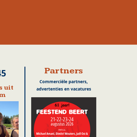
Partners
45
Commerciële partners,
 uit
advertenties en vacatures
em