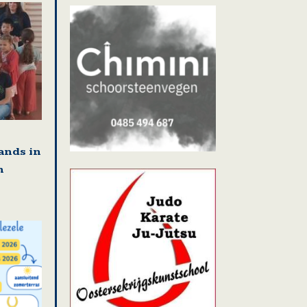
ands in
n