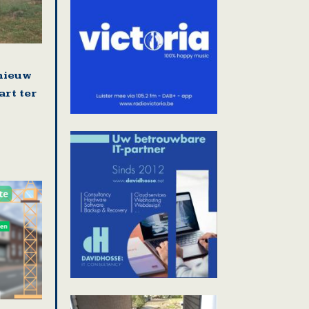
nieuw
art ter