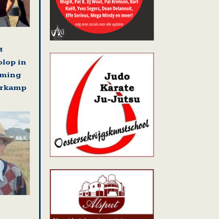
t
olop in
rming
erkamp