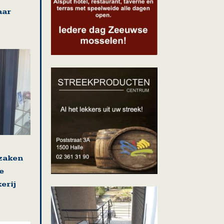
aar
 zaken
e
erij