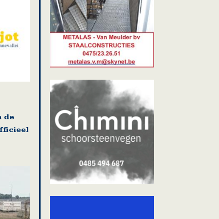
n de
ficieel