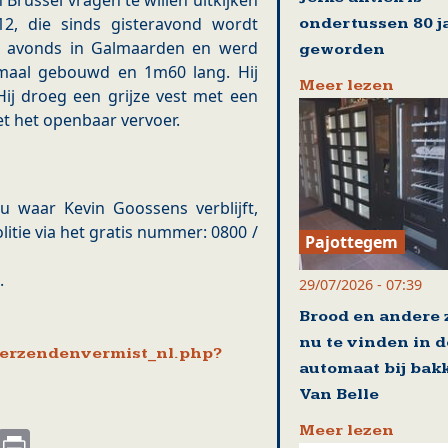
 Brussel vragen te willen uitkijken
2, die sinds gisteravond wordt
ondertussen 80 j
‘s avonds in Galmaarden en werd
geworden
rmaal gebouwd en 1m60 lang. Hij
Meer lezen
ij droeg een grijze vest met een
met het openbaar vervoer.
 waar Kevin Goossens verblijft,
itie via het gratis nummer: 0800 /
Pajottegem
.
29/07/2026 - 07:39
Brood en andere
nu te vinden in d
_verzendenvermist_nl.php?
automaat bij bakk
Van Belle
Meer lezen
s
nkedIn
Email
Print