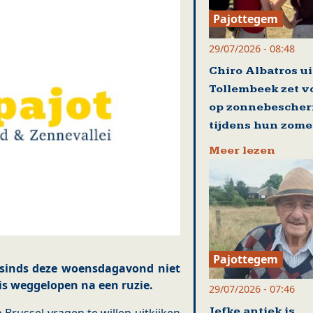
Pajottegem
29/07/2026 - 08:48
Chiro Albatros ui
Tollembeek zet v
op zonnebesche
tijdens hun zom
Meer lezen
Pajottegem
s sinds deze woensdagavond niet
is weggelopen na een ruzie.
29/07/2026 - 07:46
Jefke antiek is