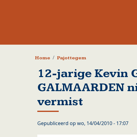
Kruimelpad
Home
Pajottegem
12-jarige Kevin 
GALMAARDEN ni
vermist
Gepubliceerd op
wo, 14/04/2010 - 17:07