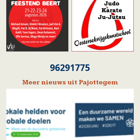
96291775
Meer nieuws uit Pajottegem