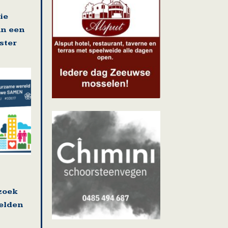
ie
an een
ster
zoek
elden