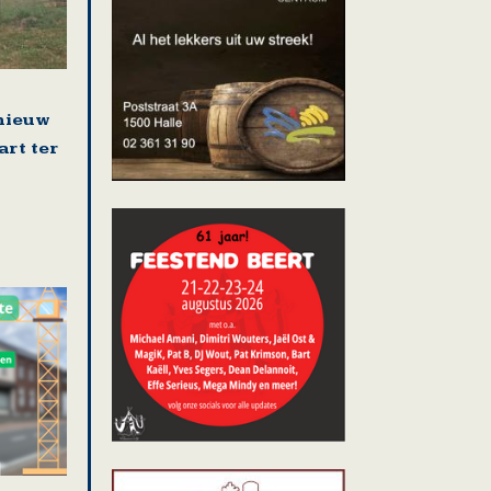
nieuw
art ter