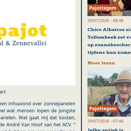
Pajottegem
29/07/2026 - 08:48
Chiro Albatros ui
Tollembeek zet v
op zonnebesche
tijdens hun zom
Meer lezen
ert
een infoavond over zonnepanelen
Pajottegem
eel wat mensen lopen de jongste
nelen. Wat gaat mij dat kosten,
29/07/2026 - 07:46
de André Van Hoof van het ACV. “
Jefke antiek is