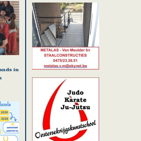
ands in
n