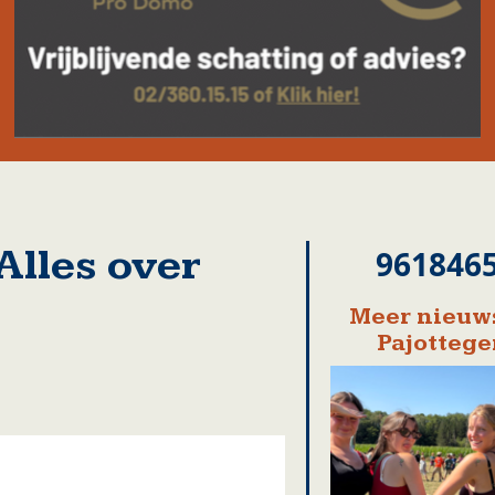
lles over
961846
Meer nieuws
Pajotteg