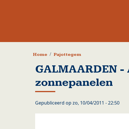
Kruimelpad
Home
Pajottegem
GALMAARDEN - A
zonnepanelen
Gepubliceerd op
zo, 10/04/2011 - 22:50