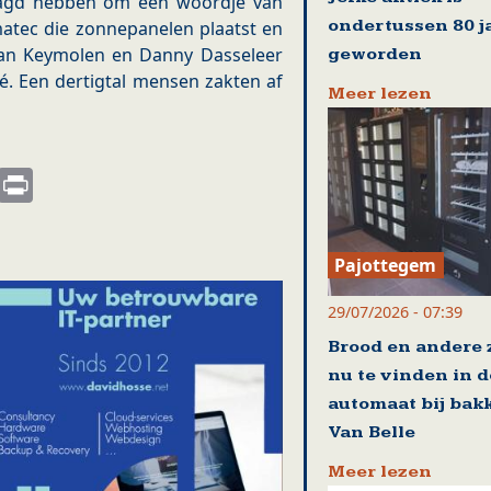
agd hebben om een woordje van
ondertussen 80 j
matec die zonnepanelen plaatst en
Van Keymolen en Danny Dasseleer
geworden
é. Een dertigtal mensen zakten af
Meer lezen
s
nkedIn
Email
Print
Pajottegem
29/07/2026 - 07:39
Brood en andere
nu te vinden in d
automaat bij bakk
Van Belle
Meer lezen