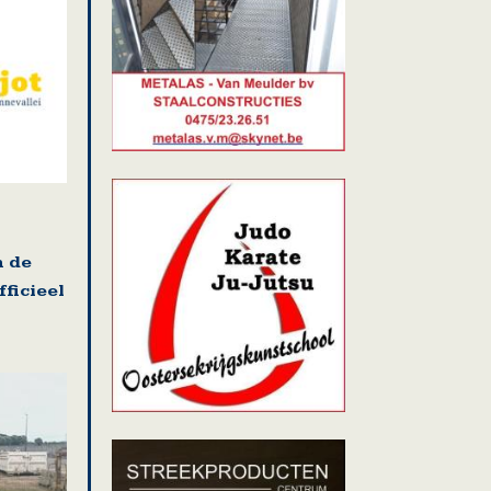
n de
ficieel