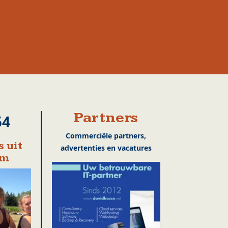
Partners
54
Commerciële partners,
 uit
advertenties en vacatures
em