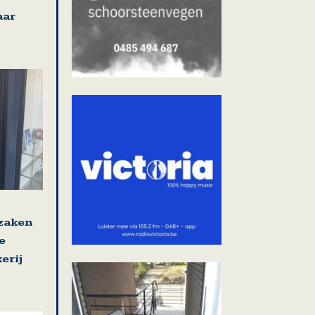
aar
 zaken
e
erij