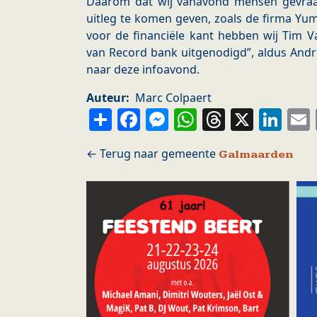
Daarom dat wij vanavond mensen gevra
uitleg te komen geven, zoals de firma Yu
voor de financiële kant hebben wij Tim 
van Record bank uitgenodigd”, aldus Andr
naar deze infoavond.
Auteur
Marc Colpaert
Share
Facebook
Messenger
WhatsApp
Thread
X
Li
Galmaarden