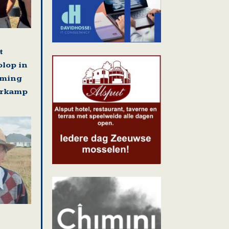
t
olop in
rming
erkamp