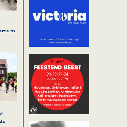
erre in
nd
 de