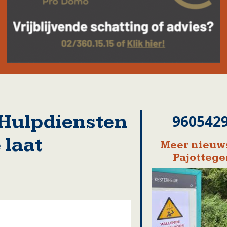
ulpdiensten
960542
 laat
Meer nieuws
Pajotteg