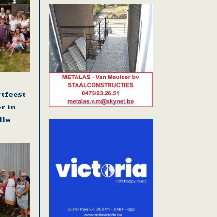
rtfeest
r in
lle