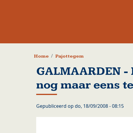
Kruimelpad
Home
Pajottegem
GALMAARDEN - H
nog maar eens te
Gepubliceerd op
do, 18/09/2008 - 08:15