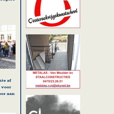
kte af
 voor
oor aan