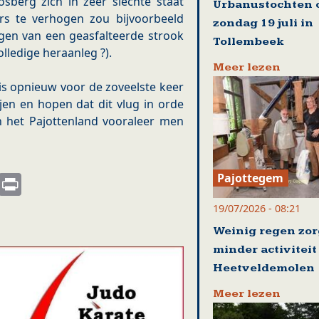
sberg zich in zeer slechte staat
Urbanustochten 
ers te verhogen zou bijvoorbeeld
zondag 19 juli in
en van een geasfalteerde strook
Tollembeek
lledige heraanleg ?).
Meer lezen
s opnieuw voor de zoveelste keer
ijen en hopen dat dit vlug in orde
n het Pajottenland vooraleer men
s
nkedIn
Email
Print
Pajottegem
19/07/2026 - 08:21
Weinig regen zor
minder activiteit
Heetveldemolen
Meer lezen