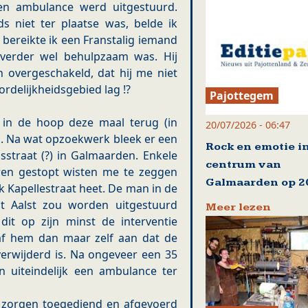
en ambulance werd uitgestuurd.
 niet ter plaatse was, belde ik
ereikte ik een Franstalig iemand
 verder wel behulpzaam was. Hij
jn overgeschakeld, dat hij me niet
rdelijkheidsgebied lag !?
Pajottegem
 in de hoop deze maal terug (in
20/07/2026 - 06:47
s. Na wat opzoekwerk bleek er een
Rock en emotie i
sstraat (?) in Galmaarden. Enkele
centrum van
en gestopt wisten me te zeggen
Galmaarden op 20
k Kapellestraat heet. De man in de
t Aalst zou worden uitgestuurd
Meer lezen
it op zijn minst de interventie
af hem dan maar zelf aan dat de
rwijderd is. Na ongeveer een 35
 uiteindelijk een ambulance ter
zorgen toegediend en afgevoerd