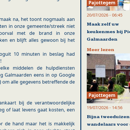
Pajottegem
20/07/2026 - 06:45
e smaak na, het toont nogmaals aan
Maak zelf uw
ten in onze gemeente/streek niet
keukenmes bij Pi
 voorval met de brand in onze
Galmaarden
en en blijft alles gewoon bij het
Meer lezen
ooguit 10 minuten in beslag had
!
lke middelen de hulpdiensten
berg Galmaarden eens in op Google
!) om alle gegevens betreffende de
Pajottegem
nkaart bij de verantwoordelijke
19/07/2026 - 14:56
g of laat levens gaat kosten, een
Bijna tweeduize
or de hand maar het is makkelijk
wandelaars voor