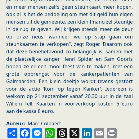
en meer mensen zelfs geen steunkaart meer kopen,
ook al is het de bedoeling om met dit geld hun eigen
mensen uit de gemeente, een klein financieel steuntje
in de rug te geven. Wij krijgen steeds meer de deur
op onze neus, wanneer we op stap gaan om
steunkaarten te verkopen”, zegt Roger. Daarom ook
dat deze benefietavond zo belangrijk is, samen met
de plaatselijke zanger Henri Spider en Sam Gooris
hopen ze er een mooi feest van te maken, met een
grote opbrengst voor de kankerpatiënten van
Galmaarden. Een klein deeltje wordt tevens gestort
voor de actie ‘Kom op tegen Kanker‘. Iedereen is
welkom op 21 september vanaf 20.30 uur in de zaal
Willem Tell. Kaarten in voorverkoop kosten 6 euro
aan de kassa 8 euro.
Auteur
Marc Colpaert
Share
Facebook
Messenger
WhatsApp
Threads
X
LinkedIn
Email
Prin