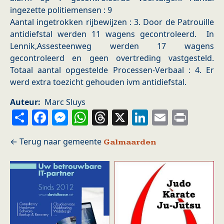
ingezette politiemensen : 9
Aantal ingetrokken rijbewijzen : 3. Door de Patrouille
antidiefstal werden 11 wagens gecontroleerd. In
Lennik,Assesteenweg werden 17 wagens
gecontroleerd en geen overtreding vastgesteld.
Totaal aantal opgestelde Processen-Verbaal : 4. Er
werd extra toezicht gehouden ivm antidiefstal.
Auteur
Marc Sluys
Share
Facebook
Messenger
WhatsApp
Threads
X
LinkedIn
Email
Prin
Galmaarden