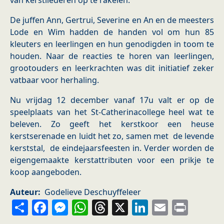
van kerstliederen op te rakelen.
De juffen Ann, Gertrui, Severine en An en de meesters
Lode en Wim hadden de handen vol om hun 85
kleuters en leerlingen en hun genodigden in toom te
houden. Naar de reacties te horen van leerlingen,
grootouders en leerkrachten was dit initiatief zeker
vatbaar voor herhaling.
Nu vrijdag 12 december vanaf 17u valt er op de
speelplaats van het St-Catherinacollege heel wat te
beleven. Zo geeft het kerstkoor een heuse
kerstserenade en luidt het zo, samen met de levende
kerststal, de eindejaarsfeesten in. Verder worden de
eigengemaakte kerstattributen voor een prikje te
koop aangeboden.
Auteur
Godelieve Deschuyffeleer
Share
Facebook
Messenger
WhatsApp
Threads
X
LinkedIn
Email
Prin