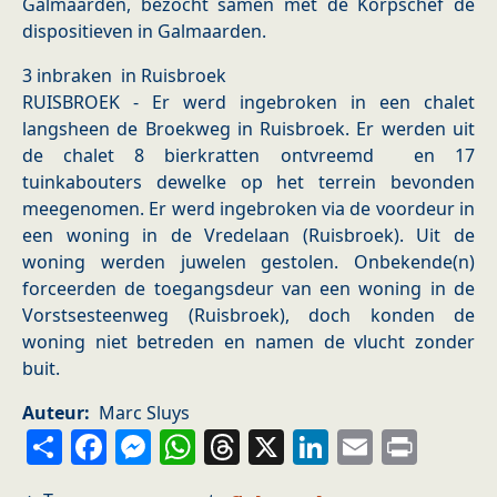
Galmaarden, bezocht samen met de Korpschef de
dispositieven in Galmaarden.
3 inbraken in Ruisbroek
RUISBROEK - Er werd ingebroken in een chalet
langsheen de Broekweg in Ruisbroek. Er werden uit
de chalet 8 bierkratten ontvreemd en 17
tuinkabouters dewelke op het terrein bevonden
meegenomen. Er werd ingebroken via de voordeur in
een woning in de Vredelaan (Ruisbroek). Uit de
woning werden juwelen gestolen. Onbekende(n)
forceerden de toegangsdeur van een woning in de
Vorstsesteenweg (Ruisbroek), doch konden de
woning niet betreden en namen de vlucht zonder
buit.
Auteur
Marc Sluys
Share
Facebook
Messenger
WhatsApp
Threads
X
LinkedIn
Email
Prin