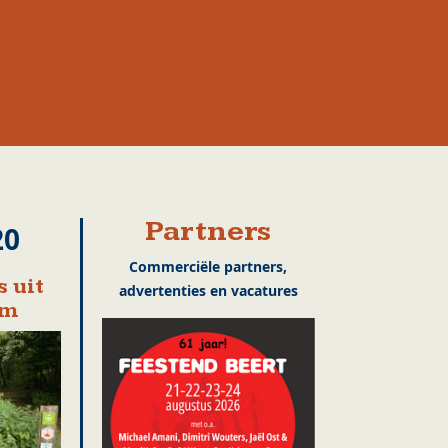
Partners
20
Commerciële partners,
 uit
advertenties en vacatures
em