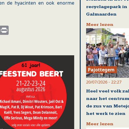
en de hyacinten en ook enorme
recyclagepark in
Galmaarden
Meer lezen
s
nkedIn
Email
Print
Pajottegem
20/07/2026 - 22:27
Heel veel volk za
naar het centrum
de zus van Metej
het werk te zien
Meer lezen