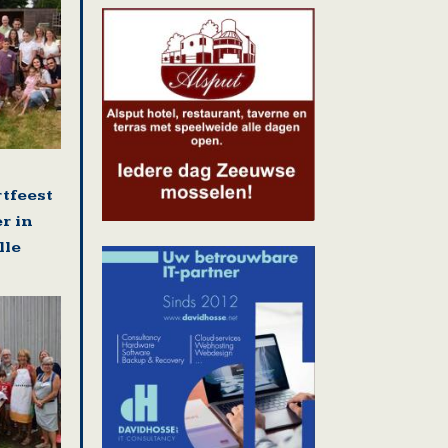
rtfeest
r in
lle