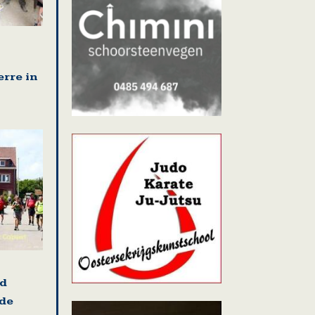
erre in
nd
 de