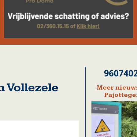
960740
n Vollezele
Meer nieuws
Pajotteg