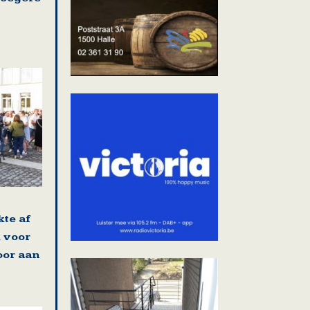
kte af
 voor
oor aan