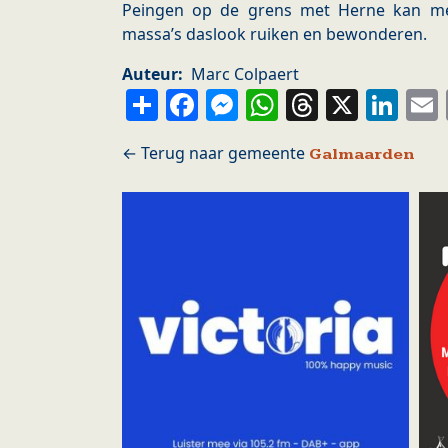
Peingen op de grens met Herne kan m
massa’s daslook ruiken en bewonderen.
Auteur
Marc Colpaert
Share
Facebook
Messenger
WhatsApp
Thread
X
Li
Galmaarden