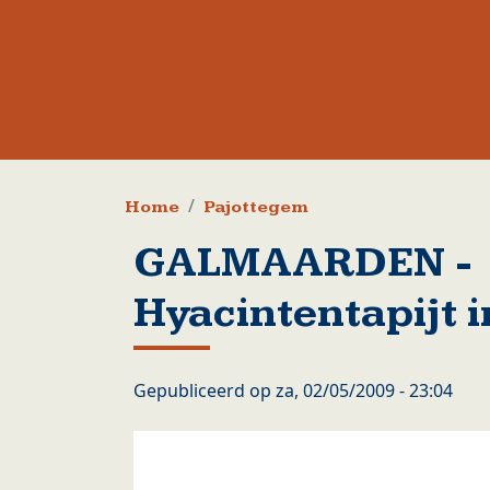
Kruimelpad
Home
Pajottegem
GALMAARDEN -
Hyacintentapijt i
Gepubliceerd op
za, 02/05/2009 - 23:04