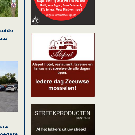
heide
aar
ens
roegere