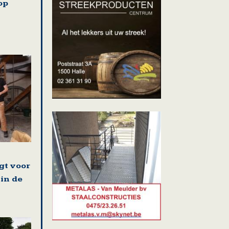
op
gt voor
 in de