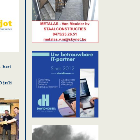
n het
 juli