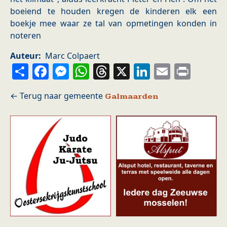
boeiend te houden kregen de kinderen elk een
boekje mee waar ze tal van opmetingen konden in
noteren
Auteur
Marc Colpaert
Share
Facebook
Messenger
WhatsApp
Threads
X
LinkedIn
Email
Prin
Galmaarden