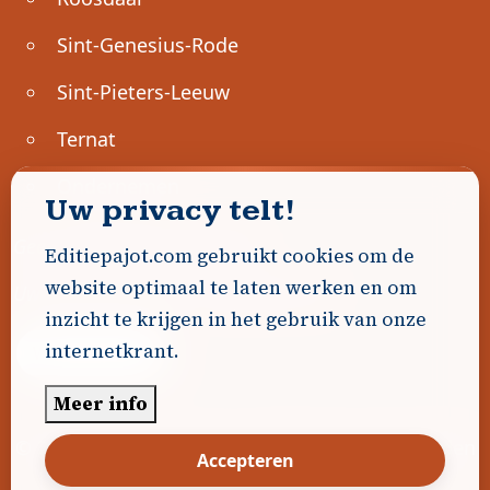
Sint-Genesius-Rode
Sint-Pieters-Leeuw
Ternat
Ondernemen
Uw privacy telt!
Geen advertenties gevonden.
Editiepajot.com gebruikt cookies om de
website optimaal te laten werken en om
Uw advertentie hier? Contacteer ons!
inzicht te krijgen in het gebruik van onze
internetkrant.
Word Partner!
Meer info
© 2026
Editiepajot.com
|
Algemene voorwaarden
Accepteren
|
Disclaimer
|
Privacybeleid
|
Cookiebeleid
|