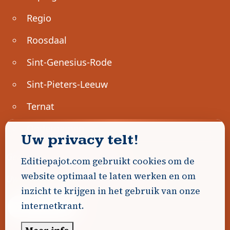
Regio
Roosdaal
Sint-Genesius-Rode
Sint-Pieters-Leeuw
Ternat
Ondernemen
Uw privacy telt!
Geen advertenties gevonden.
Editiepajot.com gebruikt cookies om de
website optimaal te laten werken en om
Uw advertentie hier? Contacteer ons!
inzicht te krijgen in het gebruik van onze
internetkrant.
Word Partner!