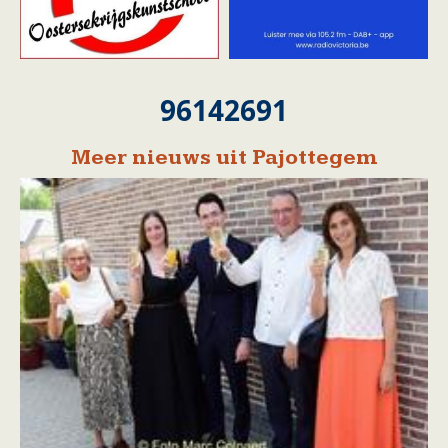
96142691
Meer nieuws uit Pajottegem