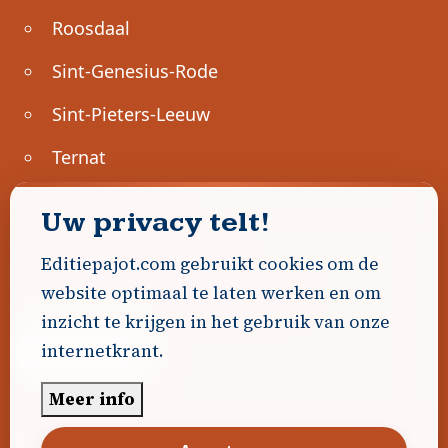
Roosdaal
Sint-Genesius-Rode
Sint-Pieters-Leeuw
Ternat
Ondernemen
Uw privacy telt!
Geen advertenties gevonden.
Editiepajot.com gebruikt cookies om de
website optimaal te laten werken en om
Uw advertentie hier? Contacteer ons!
inzicht te krijgen in het gebruik van onze
internetkrant.
Word Partner!
Meer info
© 2026
Editiepajot.com
|
Algemene voorwaarden