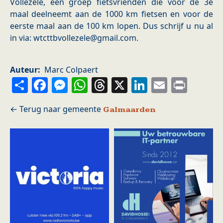
Vollezele, een groep fietsvrienden die voor de 3e
maal deelneemt aan de 1000 km fietsen en voor de
eerste maal aan de 100 km lopen. Dus schrijf u nu al
in via: wtcttbvollezele@gmail.com.
Auteur
Marc Colpaert
Share
Facebook
Messenger
WhatsApp
Threads
X
LinkedIn
Email
Prin
Galmaarden