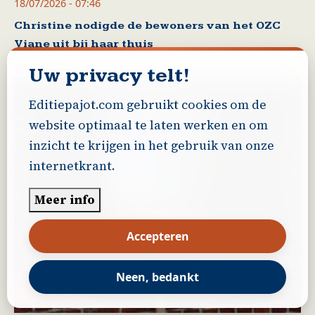
18/07/2026 - 07:46
Christine nodigde de bewoners van het OZC
Viane uit bij haar thuis
Meer lezen
Uw privacy telt!
Editiepajot.com gebruikt cookies om de
website optimaal te laten werken en om
inzicht te krijgen in het gebruik van onze
internetkrant.
Meer info
Accepteren
Neen, bedankt
Pajottegem