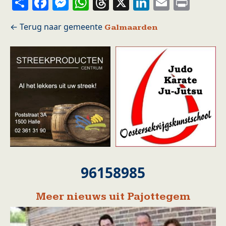
Share
Facebook
Messenger
WhatsApp
Threads
X
LinkedIn
Email
Prin
Galmaarden
96158985
Meer nieuws uit Pajottegem