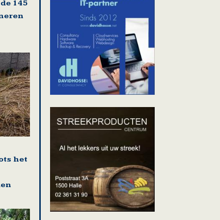
 de 145
oneren
ots het
den