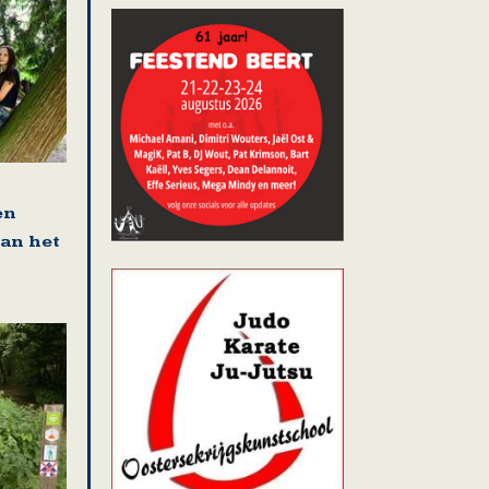
en
van het