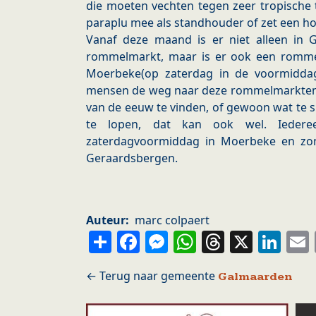
die moeten vechten tegen zeer tropische 
paraplu mee als standhouder of zet een ho
Vanaf deze maand is er niet alleen in
rommelmarkt, maar is er ook een romme
Moerbeke(op zaterdag in de voormiddag
mensen de weg naar deze rommelmarkten, 
van de eeuw te vinden, of gewoon wat te sl
te lopen, dat kan ook wel. Ieder
zaterdagvoormiddag in Moerbeke en zo
Geraardsbergen.
Auteur
marc colpaert
Share
Facebook
Messenger
WhatsApp
Thread
X
Li
Galmaarden