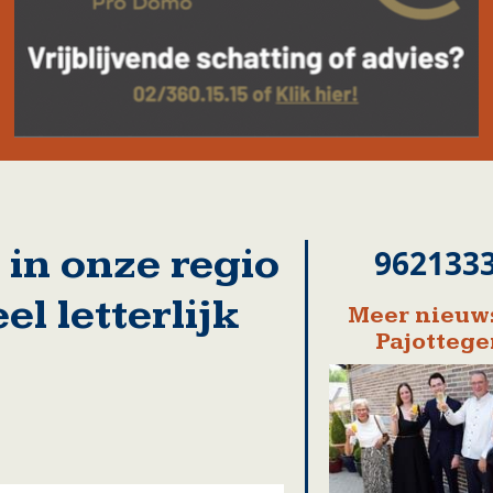
n onze regio
962133
l letterlijk
Meer nieuws
Pajotteg