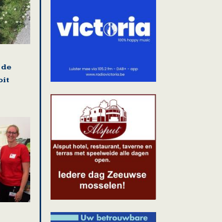
 de
oit