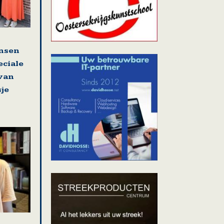
nsen
eciale
 van
sje