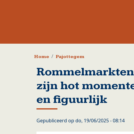
Kruimelpad
Home
Pajottegem
Rommelmarkten i
zijn hot momentee
en figuurlijk
Gepubliceerd op
do, 19/06/2025 - 08:14