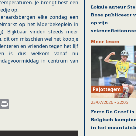
temperaturen. Je brengt best een
Lokale auteur St
edje op.
Rose publiceert 
 Geraardsbergen elke zondag een
op zijn
lmarkt op het Moerbekeplein in
sciencefictionre
). Blijkbaar vinden steeds meer
dit om misschien wel het koopje
Meer lezen
enteren en vrienden tegen het lijf
een is dus welkom vanaf nu
ndagvoormiddag in centrum van
Pajottegem
s
nkedIn
Email
Print
23/07/2026 - 22:05
Ferre De Greef is
Belgisch kampio
in het mountain