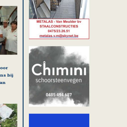
voor
ns bij
van