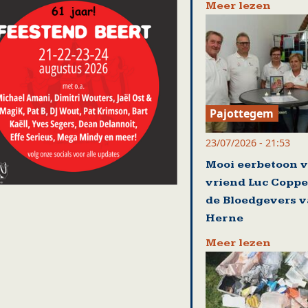
Meer lezen
Pajottegem
23/07/2026 - 21:53
Mooi eerbetoon 
vriend Luc Coppe
de Bloedgevers 
Herne
Meer lezen