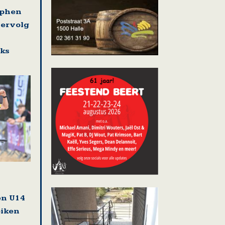
ephen
vervolg
eks
en U14
biken