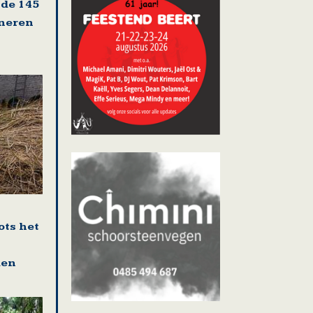
 de 145
oneren
ots het
den