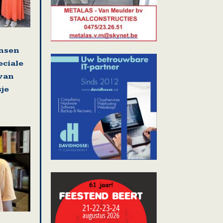
nsen
eciale
 van
sje