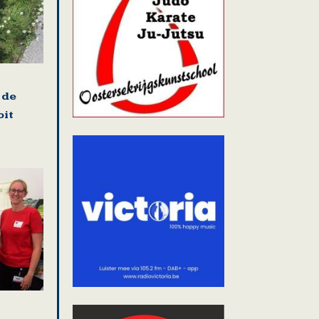
 de
oit