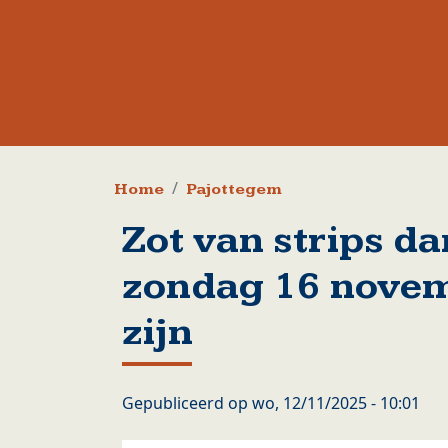
Kruimelpad
Home
Pajottegem
Zot van strips da
zondag 16 novem
zijn
Gepubliceerd op
wo, 12/11/2025 - 10:01