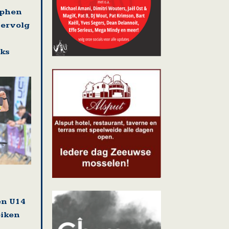
ephen
vervolg
eks
en U14
biken