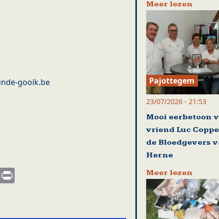
Meer lezen
Pajottegem
unde-gooik.be
23/07/2026 - 21:53
Mooi eerbetoon 
vriend Luc Coppe
de Bloedgevers 
Herne
s
nkedIn
Email
Print
Meer lezen