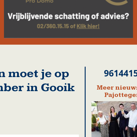
n moet je op
961441
ber in Gooik
Meer nieuws
Pajotteg