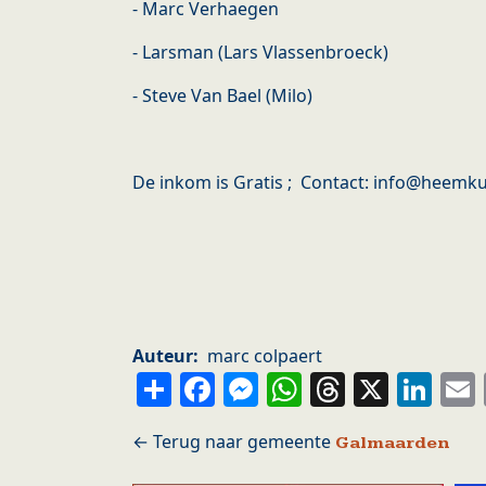
- Marc Verhaegen
- Larsman (Lars Vlassenbroeck)
- Steve Van Bael (Milo)
De inkom is Gratis ; Contact: info@heemk
Auteur
marc colpaert
Share
Facebook
Messenger
WhatsApp
Thread
X
Li
Galmaarden