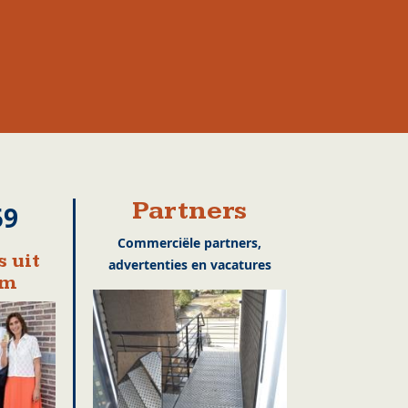
Partners
59
Commerciële partners,
 uit
advertenties en vacatures
em