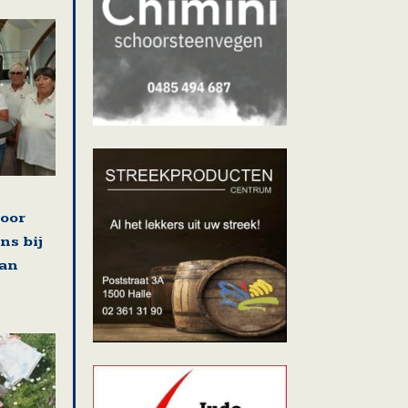
voor
ns bij
van