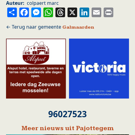
Auteur
colpaert marc
Share
Facebook
Messenger
WhatsApp
Threads
X
LinkedIn
Email
Prin
Galmaarden
96027523
Meer nieuws uit Pajottegem