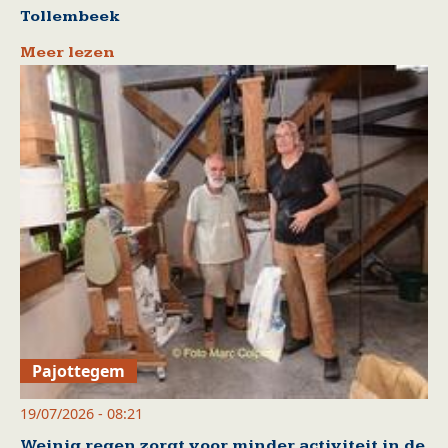
Tollembeek
Meer lezen
Pajottegem
19/07/2026 - 08:21
Weinig regen zorgt voor minder activiteit in de