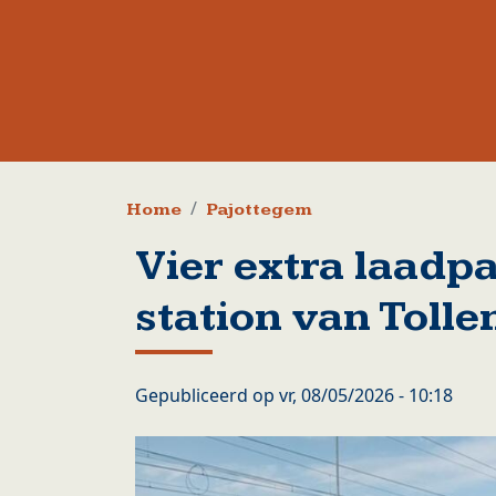
Kruimelpad
Home
Pajottegem
Vier extra laadp
station van Toll
Gepubliceerd op
vr, 08/05/2026 - 10:18