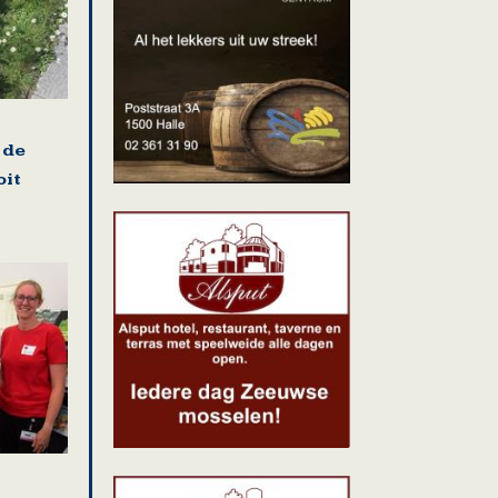
 de
oit