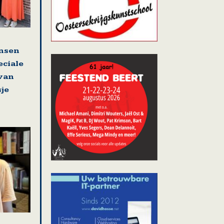
nsen
eciale
 van
sje