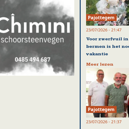
Pajottegem
23/07/2026 - 21:47
Voor zwerfvuil in
bermen is het no
vakantie
Meer lezen
Pajottegem
23/07/2026 - 21:37