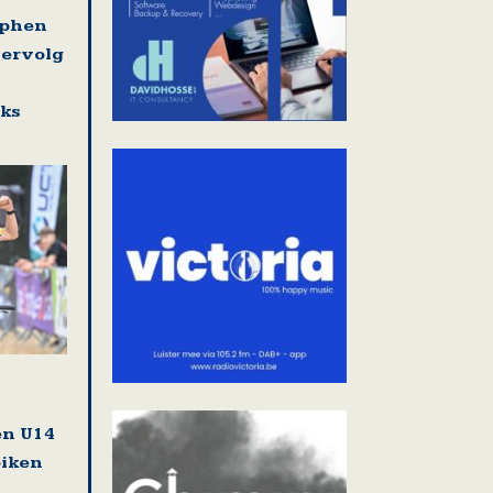
ephen
vervolg
eks
en U14
biken