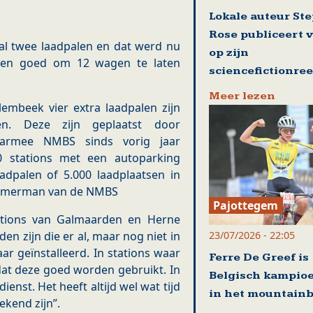
Lokale auteur St
Rose publiceert 
al twee laadpalen en dat werd nu
op zijn
amen goed om 12 wagen te laten
sciencefictionre
Meer lezen
lembeek vier extra laadpalen zijn
en. Deze zijn geplaatst door
aarmee NMBS sinds vorig jaar
 stations met een autoparking
adpalen of 5.000 laadplaatsen in
Temmerman van de NMBS
Pajottegem
tations van Galmaarden en Herne
23/07/2026 - 22:05
n zijn die er al, maar nog niet in
ar geïnstalleerd. In stations waar
Ferre De Greef is
 dat deze goed worden gebruikt. In
Belgisch kampio
enst. Het heeft altijd wel wat tijd
in het mountain
ekend zijn”.