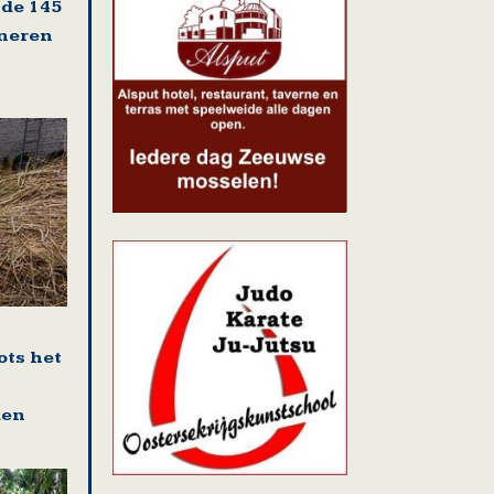
 de 145
oneren
ots het
den