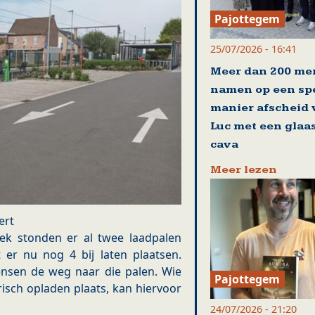
Pajottegem
25/07/2026 - 16:41
Meer dan 200 me
namen op een sp
manier afscheid
Luc met een glaa
cava
Meer lezen
ert
ek stonden er al twee laadpalen
er nu nog 4 bij laten plaatsen.
nsen de weg naar die palen. Wie
Pajottegem
risch opladen plaats, kan hiervoor
24/07/2026 - 21:20