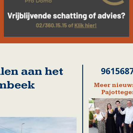
alen aan het
961568
embeek
Meer nieuws
Pajotteg