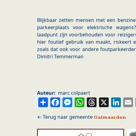
Blijkbaar zetten mensen met een benzi
parkeerplaats voor elektrische wagen
laadpunt zijn voorbehouden voor reiziger
hier foutief gebruik van maakt, riskeert
zoals dat ook voor andere foutparkeerders
Dimitri Temmerman
Auteur
marc colpaert
Share
Facebook
Messenger
WhatsApp
Thread
X
Li
Galmaarden