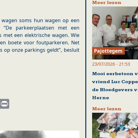
Meer lezen
ne wagen soms hun wagen op een
s? “De parkeerplaatsen met een
s met een elektrische wagen. Wie
 een boete voor foutparkeren. Net
 op onze parkings geldt”, besluit
Pajottegem
23/07/2026 - 21:53
Mooi eerbetoon 
vriend Luc Coppe
de Bloedgevers 
Herne
s
nkedIn
Email
Print
Meer lezen