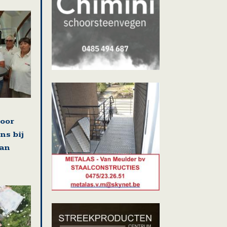
voor
ns bij
van