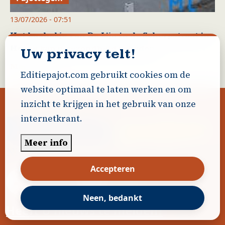
13/07/2026 - 07:51
Het bushokje van De Lijn in de Scherpstraat in
Herne kan u gezondheid schaden
Uw privacy telt!
Meer lezen
Editiepajot.com gebruikt cookies om de
website optimaal te laten werken en om
inzicht te krijgen in het gebruik van onze
internetkrant.
Meer info
Accepteren
Neen, bedankt
Heeft U nieuws te melden?