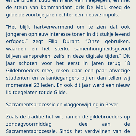
en de broers Ludo en Frank Van Paepegem, en met
de steun van kommandant Joris De Mol, kreeg de
gilde de voorbije jaren echter een nieuwe impuls.
“Het blijft hartverwarmend om te zien dat ook
jongeren opnieuw interesse tonen in dit stukje levend
erfgoed,” zegt Filip Durant. “Onze gebruiken,
waarden en het sterke samenhorigheidsgevoel
blijven aanspreken, zelfs in deze digitale tijden.” Dit
jaar schoten voor het eerst in jaren terug 18
Gildebroeders mee, reken daar een paar afwezige
studenten en vakantiegangers bij en dan tellen wij
momenteel 23 leden. En ook dit jaar werd een nieuw
lid toegelaten tot de Gilde.
Sacramentsprocessie en vlaggenwijding in Bever
Zoals de traditie het wil, namen de gildebroeders op
zondagvoormiddag deel aan de
Sacramentsprocessie. Sinds het verdwijnen van de