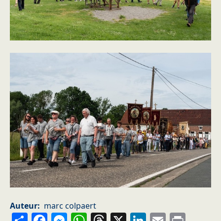
Auteur
marc colpaert
Share
Facebook
Messenger
WhatsApp
Threads
X
LinkedIn
Email
Prin