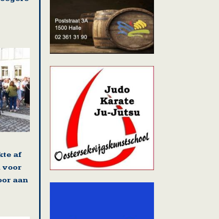
kte af
 voor
oor aan