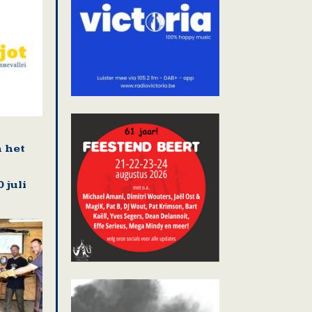
n het
 juli