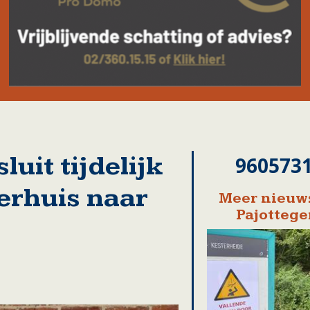
uit tijdelijk
960573
erhuis naar
Meer nieuws
Pajotteg