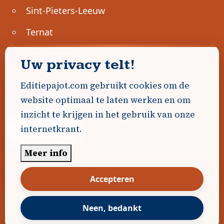
Sint-Pieters-Leeuw
Ternat
Ondernemen
Uw privacy telt!
Geen advertenties gevonden.
Editiepajot.com gebruikt cookies om de
website optimaal te laten werken en om
Uw advertentie hier? Contacteer ons!
inzicht te krijgen in het gebruik van onze
internetkrant.
Word Partner!
Meer info
© 2026
Editiepajot.com
|
Algemene voorwaarden
Accepteren
|
Disclaimer
|
Privacybeleid
|
Cookiebeleid
|
Gerealiseerd door
DavidHosse.net
Neen, bedankt