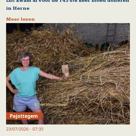
Luc kwam al voor de 145 ste keer bloed doneren
in Herne
Meer lezen
Pajottegem
23/07/2026 - 07:35