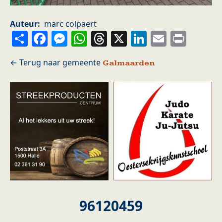
Auteur
marc colpaert
Share
Facebook
Messenger
WhatsApp
Threads
X
LinkedIn
Email
Prin
Galmaarden
96120459