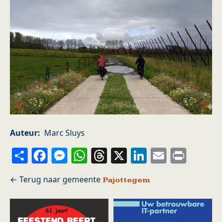
Auteur
Marc Sluys
Share
Facebook
Messenger
WhatsApp
Threads
X
LinkedIn
Email
Prin
Pajottegem