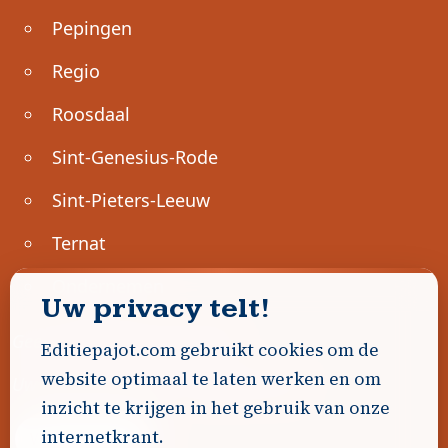
Pepingen
Regio
Roosdaal
Sint-Genesius-Rode
Sint-Pieters-Leeuw
Ternat
Ondernemen
Uw privacy telt!
Geen advertenties gevonden.
Editiepajot.com gebruikt cookies om de
website optimaal te laten werken en om
Uw advertentie hier? Contacteer ons!
inzicht te krijgen in het gebruik van onze
internetkrant.
Word Partner!