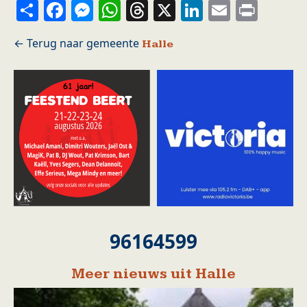
Share
Facebook
Messenger
WhatsApp
Threads
X
LinkedIn
Email
Prin
Halle
96164599
Meer nieuws uit Halle