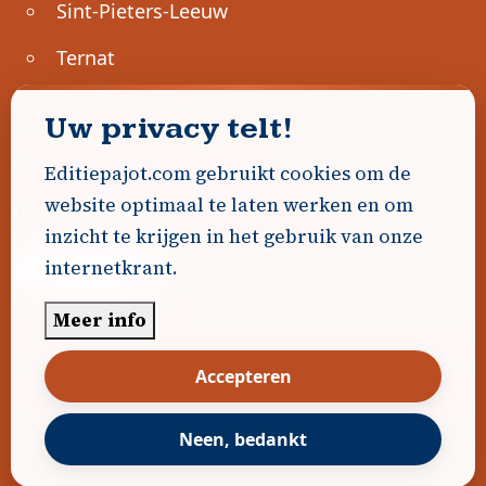
Sint-Pieters-Leeuw
Ternat
Ondernemen
Uw privacy telt!
Geen advertenties gevonden.
Editiepajot.com gebruikt cookies om de
website optimaal te laten werken en om
Uw advertentie hier? Contacteer ons!
inzicht te krijgen in het gebruik van onze
internetkrant.
Word Partner!
Meer info
© 2026
Editiepajot.com
|
Algemene voorwaarden
Accepteren
|
Disclaimer
|
Privacybeleid
|
Cookiebeleid
|
Gerealiseerd door
DavidHosse.net
Neen, bedankt