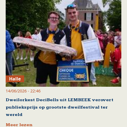
Halle
14/06/2026 - 22:46
Dweilorkest DeciBells uit LEMBEEK verovert
publieksprijs op grootste dweilfestival ter
wereld
Meer lezen