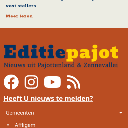
vast stellers
Meer lezen
Heeft U nieuws te melden?
Voet
Gemeenten
Affligem