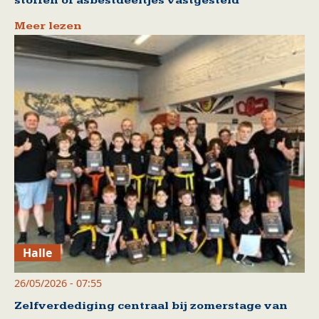
stoffen of asbestdeeltjes vastgesteld
Meer lezen
Halle
26/05/2026 - 07:55
Zelfverdediging centraal bij zomerstage van