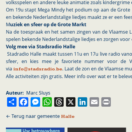
volksspelen en andere leuke animatie zoals kindergrime 
Om 19u stapt Mega Mindy het podium op aan de Grote M
en bekende Nederlandstalige liedjes maakt ze er een fees
M
uziek en sfeer op de Grote Markt
Na de toespraak en het samen zingen van de Vlaamse L
spelen bekende Nederlandstalige liedjes en zorgen voor e
Volg mee via Stadsradio Halle
Stadradio Halle maakt tussen 11u en 17u live radio van
sfeer, en kies mee je favoriete nummer voor de 
via
. Laat de zon en de Vlaamse muzi
info@stadsradio.be
Alle activiteiten zijn gratis. Meer info over wat er te belev
Auteur
Marc Sluys
Share
Facebook
Messenger
WhatsApp
Threads
X
LinkedIn
Email
Prin
Halle