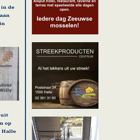
in de
 aan
in
uit
n op
 Halle