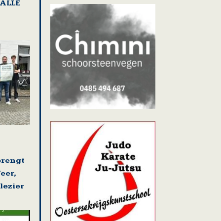
HALLE
brengt
eer,
lezier