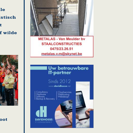
lle
istisch
t
f wilde
oot