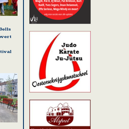
Bells
overt
tival