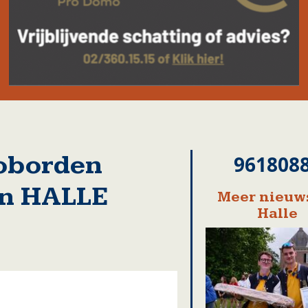
oborden
961808
 in HALLE
Meer nieuws
Halle