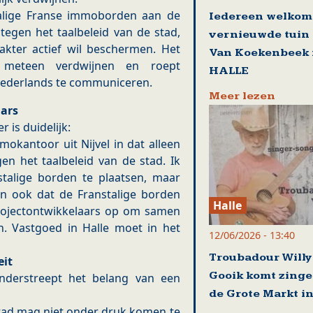
talige Franse immoborden aan de
Iedereen welkom 
tegen het taalbeleid van de stad,
vernieuwde tuin
akter actief wil beschermen. Het
Van Koekenbeek 
 meteen verdwijnen en roept
HALLE
 Nederlands te communiceren.
Meer lezen
aars
is duidelijk:
okantoor uit Nijvel in dat alleen
gen het taalbeleid van de stad. Ik
alige borden te plaatsen, maar
n ook dat de Franstalige borden
Halle
rojectontwikkelaars op om samen
. Vastgoed in Halle moet in het
12/06/2026 - 13:40
Troubadour Willy 
eit
Gooik komt zinge
derstreept het belang van een
de Grote Markt in
stad mag niet onder druk komen te