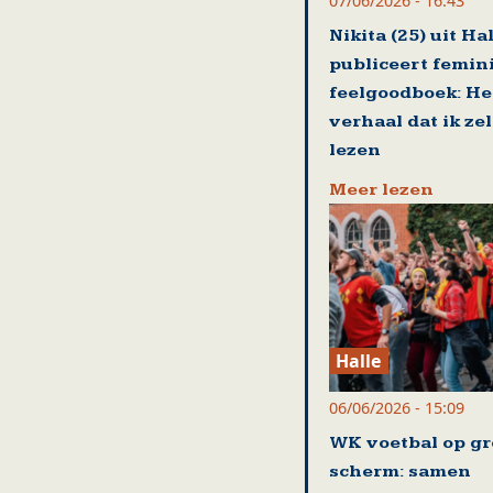
07/06/2026 - 16:43
Nikita (25) uit Ha
publiceert femin
feelgoodboek: He
verhaal dat ik zel
lezen
Meer lezen
Halle
06/06/2026 - 15:09
WK voetbal op gr
scherm: samen