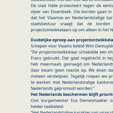
De stad Halle protesteert tegen de een
vijver van Essenbeek. Die borden gaan in 
dat het Vlaamse en Nederlandstalige kar
stadsbestuur vraagt dat de borden
projectontwikkelaars op om alleen in het
Duidelijke oproep aan projectontwikkel
Schepen voor Vlaams beleid Wim Demuylder 
“De projectontwikkelaar schakelde een imm
Frans gebruikt. Dat gaat regelrecht in te
heb meermaals gevraagd om Nederlandst
daar kwam geen reactie op. We eisen da
meteen verdwijnen. Tegelijk roepen we p
te werken met Nederlandstalige kantoren
Nederlands gepromoot worden.”
Het Nederlands beschermen blijft priorit
Ook burgemeester Eva Demesmaeker on
helder taalbeleid:
“Het Nederlandstalige karakter van onze 