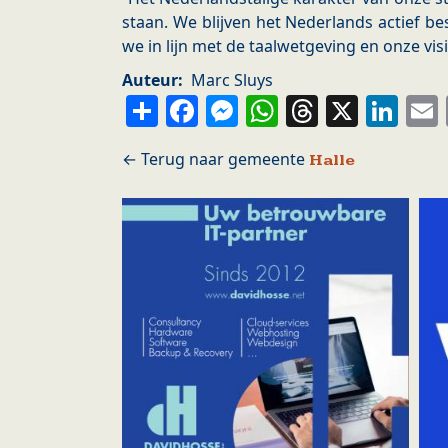
staan. We blijven het Nederlands actief 
we in lijn met de taalwetgeving en onze vis
Auteur
Marc Sluys
Share
Facebook
Messenger
WhatsApp
Thread
X
Li
Halle