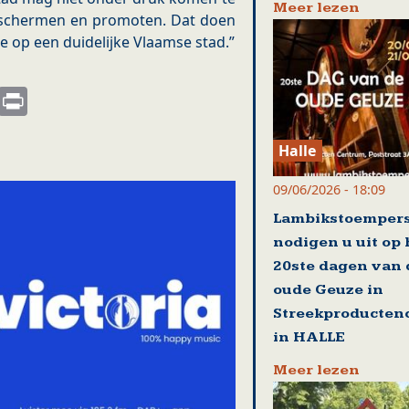
Meer lezen
beschermen en promoten. Dat doen
ie op een duidelijke Vlaamse stad.”
s
nkedIn
Email
Print
Halle
09/06/2026 - 18:09
Lambikstoemper
nodigen u uit op
20ste dagen van 
oude Geuze in
Streekproducten
in HALLE
Meer lezen