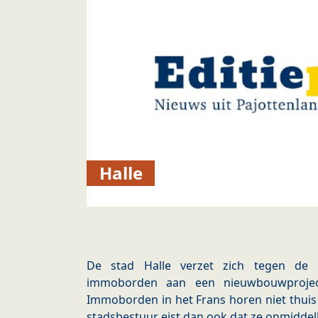
Halle
De stad Halle verzet zich tegen de p
immoborden aan een nieuwbouwproject
Immoborden in het Frans horen niet thuis 
stadsbestuur eist dan ook dat ze onmiddell