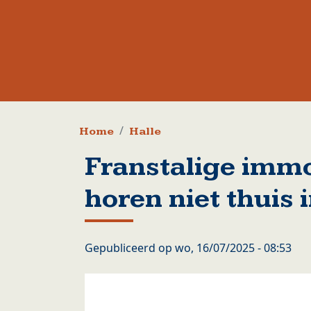
Kruimelpad
Home
Halle
Franstalige imm
horen niet thuis
Gepubliceerd op
wo, 16/07/2025 - 08:53