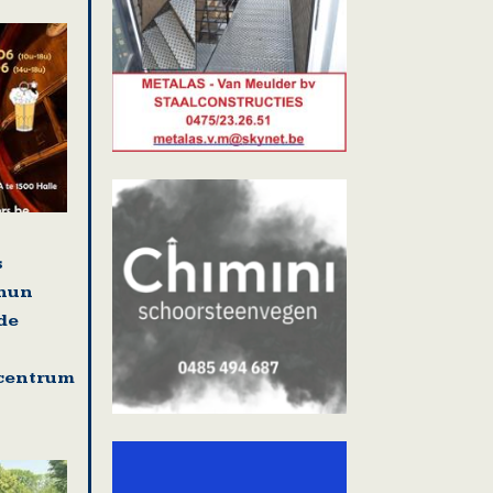
s
 hun
de
centrum