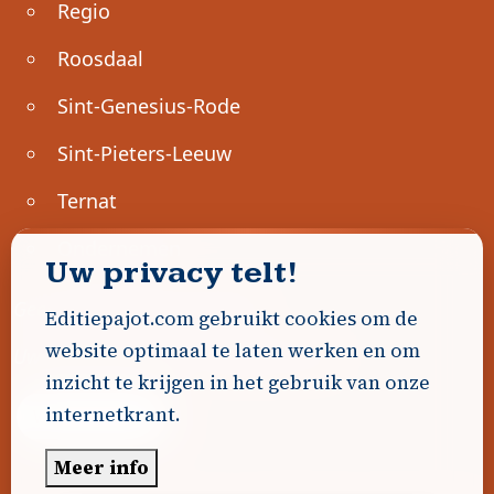
Regio
Roosdaal
Sint-Genesius-Rode
Sint-Pieters-Leeuw
Ternat
Ondernemen
Uw privacy telt!
Geen advertenties gevonden.
Editiepajot.com gebruikt cookies om de
website optimaal te laten werken en om
Uw advertentie hier? Contacteer ons!
inzicht te krijgen in het gebruik van onze
internetkrant.
Word Partner!
Meer info