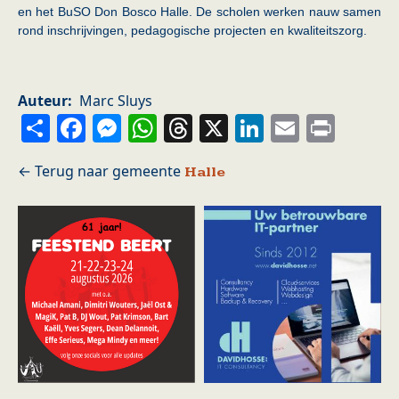
en het BuSO Don Bosco Halle. De scholen werken nauw samen
rond inschrijvingen, pedagogische projecten en kwaliteitszorg.
Auteur
Marc Sluys
Share
Facebook
Messenger
WhatsApp
Threads
X
LinkedIn
Email
Prin
Halle