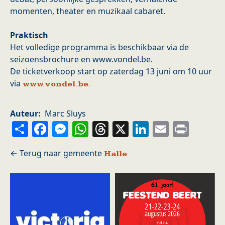
momenten, theater en muzikaal cabaret.
Praktisch
Het volledige programma is beschikbaar via de
seizoensbrochure en www.vondel.be.
De ticketverkoop start op zaterdag 13 juni om 10 uur
via
www.vondel.be.
Auteur
Marc Sluys
Share
Facebook
Messenger
WhatsApp
Threads
X
LinkedIn
Email
Prin
Halle