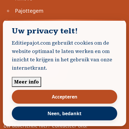
Pajottegem
Pepingen
Uw privacy telt!
Regio
Editiepajot.com gebruikt cookies om de
Roosdaal
website optimaal te laten werken en om
inzicht te krijgen in het gebruik van onze
Sint-Genesius-Rode
internetkrant.
Sint-Pieters-Leeuw
Meer info
Ternat
Accepteren
Ondernemen
Geen advertenties gevonden.
Neen, bedankt
Uw advertentie hier? Contacteer ons!