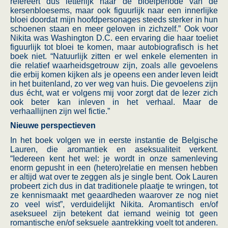
refereert dus letterlijk naar de bloeiperiode van de
kersenbloesems, maar ook figuurlijk naar een innerlijke
bloei doordat mijn hoofdpersonages steeds sterker in hun
schoenen staan en meer geloven in zichzelf.” Ook voor
Nikita was Washington D.C. een ervaring die haar toeliet
figuurlijk tot bloei te komen, maar autobiografisch is het
boek niet. “Natuurlijk zitten er wel enkele elementen in
die relatief waarheidsgetrouw zijn, zoals alle gevoelens
die erbij komen kijken als je opeens een ander leven leidt
in het buitenland, zo ver weg van huis. Die gevoelens zijn
dus écht, wat er volgens mij voor zorgt dat de lezer zich
ook beter kan inleven in het verhaal. Maar de
verhaallijnen zijn wel fictie.”
Nieuwe perspectieven
In het boek volgen we in eerste instantie de Belgische
Lauren, die aromantiek en aseksualiteit verkent.
“Iedereen kent het wel: je wordt in onze samenleving
enorm gepusht in een (hetero)relatie en mensen hebben
er altijd wat over te zeggen als je single bent. Ook Lauren
probeert zich dus in dat traditionele plaatje te wringen, tot
ze kennismaakt met geaardheden waarover ze nog niet
zo veel wist”, verduidelijkt Nikita. Aromantisch en/of
aseksueel zijn betekent dat iemand weinig tot geen
romantische en/of seksuele aantrekking voelt tot anderen.