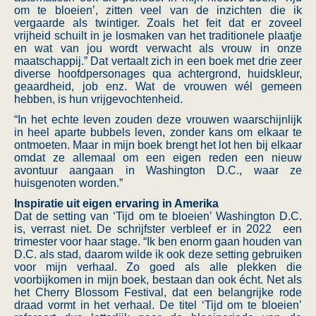
om te bloeien’, zitten veel van de inzichten die ik
vergaarde als twintiger. Zoals het feit dat er zoveel
vrijheid schuilt in je losmaken van het traditionele plaatje
en wat van jou wordt verwacht als vrouw in onze
maatschappij.” Dat vertaalt zich in een boek met drie zeer
diverse hoofdpersonages qua achtergrond, huidskleur,
geaardheid, job enz. Wat de vrouwen wél gemeen
hebben, is hun vrijgevochtenheid.
“In het echte leven zouden deze vrouwen waarschijnlijk
in heel aparte bubbels leven, zonder kans om elkaar te
ontmoeten. Maar in mijn boek brengt het lot hen bij elkaar
omdat ze allemaal om een eigen reden een nieuw
avontuur aangaan in Washington D.C., waar ze
huisgenoten worden.”
Inspiratie uit eigen ervaring in Amerika
Dat de setting van ‘Tijd om te bloeien’ Washington D.C.
is, verrast niet. De schrijfster verbleef er in 2022 een
trimester voor haar stage. “Ik ben enorm gaan houden van
D.C. als stad, daarom wilde ik ook deze setting gebruiken
voor mijn verhaal. Zo goed als alle plekken die
voorbijkomen in mijn boek, bestaan dan ook écht. Net als
het Cherry Blossom Festival, dat een belangrijke rode
draad vormt in het verhaal. De titel ‘Tijd om te bloeien’