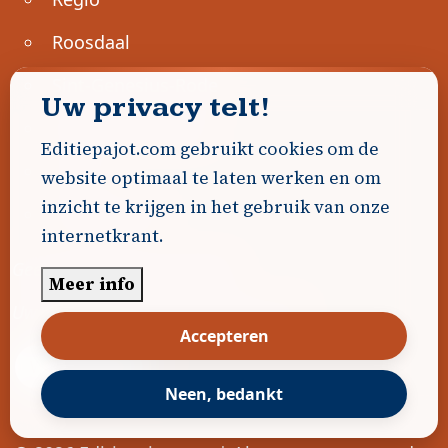
Roosdaal
Sint-Genesius-Rode
Uw privacy telt!
Sint-Pieters-Leeuw
Editiepajot.com gebruikt cookies om de
Ternat
website optimaal te laten werken en om
inzicht te krijgen in het gebruik van onze
Ondernemen
internetkrant.
Geen advertenties gevonden.
Meer info
Uw advertentie hier? Contacteer ons!
Accepteren
Word Partner!
Neen, bedankt