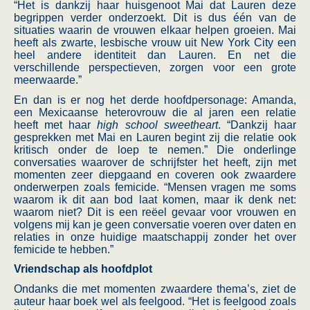
“Het is dankzij haar huisgenoot Mai dat Lauren deze
begrippen verder onderzoekt. Dit is dus één van de
situaties waarin de vrouwen elkaar helpen groeien. Mai
heeft als zwarte, lesbische vrouw uit New York City een
heel andere identiteit dan Lauren. En net die
verschillende perspectieven, zorgen voor een grote
meerwaarde.”
En dan is er nog het derde hoofdpersonage: Amanda,
een Mexicaanse heterovrouw die al jaren een relatie
heeft met haar
high school sweetheart
. “Dankzij haar
gesprekken met Mai en Lauren begint zij die relatie ook
kritisch onder de loep te nemen.” Die onderlinge
conversaties waarover de schrijfster het heeft, zijn met
momenten zeer diepgaand en coveren ook zwaardere
onderwerpen zoals femicide. “Mensen vragen me soms
waarom ik dit aan bod laat komen, maar ik denk net:
waarom niet? Dit is een reëel gevaar voor vrouwen en
volgens mij kan je geen conversatie voeren over daten en
relaties in onze huidige maatschappij zonder het over
femicide te hebben.”
Vriendschap als hoofdplot
Ondanks die met momenten zwaardere thema’s, ziet de
auteur haar boek wel als feelgood. “Het is feelgood zoals