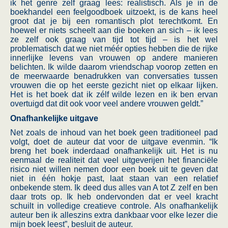
ik het genre zelf graag lees: realistisch. Als je in de
boekhandel een feelgoodboek uitzoekt, is de kans heel
groot dat je bij een romantisch plot terechtkomt. En
hoewel er niets scheelt aan die boeken an sich – ik lees
ze zelf ook graag van tijd tot tijd – is het wel
problematisch dat we niet méér opties hebben die de rijke
innerlijke levens van vrouwen op andere manieren
belichten. Ik wilde daarom vriendschap voorop zetten en
de meerwaarde benadrukken van conversaties tussen
vrouwen die op het eerste gezicht niet op elkaar lijken.
Het is het boek dat ik zélf wilde lezen en ik ben ervan
overtuigd dat dit ook voor veel andere vrouwen geldt.”
Onafhankelijke uitgave
Net zoals de inhoud van het boek geen traditioneel pad
volgt, doet de auteur dat voor de uitgave evenmin. “Ik
breng het boek inderdaad onafhankelijk uit. Het is nu
eenmaal de realiteit dat veel uitgeverijen het financiële
risico niet willen nemen door een boek uit te geven dat
niet in één hokje past, laat staan van een relatief
onbekende stem. Ik deed dus alles van A tot Z zelf en ben
daar trots op. Ik heb ondervonden dat er veel kracht
schuilt in volledige creatieve controle. Als onafhankelijk
auteur ben ik alleszins extra dankbaar voor elke lezer die
mijn boek leest”, besluit de auteur.