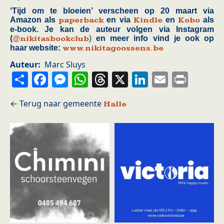
‘Tijd om te bloeien’ verscheen op 20 maart via
Amazon als
paperback
en via
Kindle
en
Kobo
als
e-book. Je kan de auteur volgen via Instagram
(
@nikitasbookclub
)
en meer info vind je ook op
haar website:
www.nikitagoossens.be
Auteur
Marc Sluys
Share
Facebook
Messenger
WhatsApp
Threads
X
LinkedIn
Email
Prin
Halle