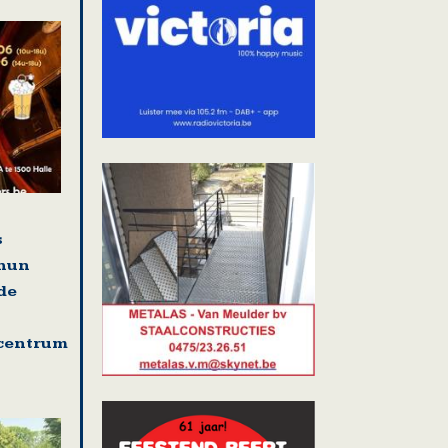
s
 hun
de
centrum