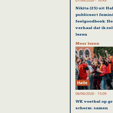
07/06/2026 - 16:43
Nikita (25) uit Ha
publiceert femin
feelgoodboek: He
verhaal dat ik zel
lezen
Meer lezen
Halle
06/06/2026 - 15:09
WK voetbal op gr
scherm: samen