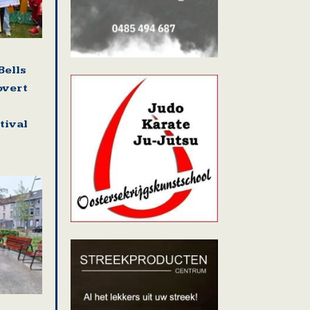
Bells
overt
tival