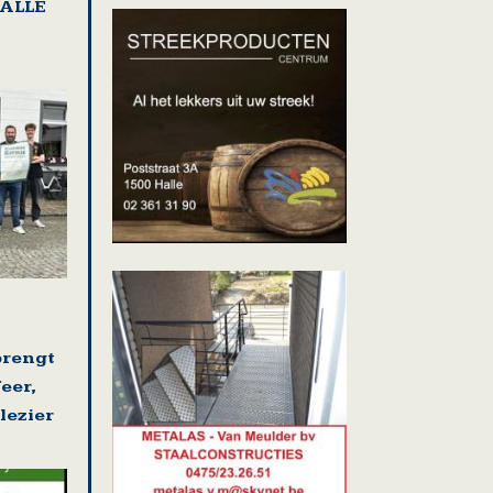
HALLE
brengt
eer,
lezier