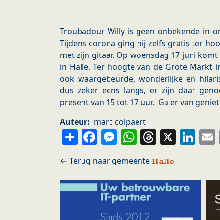
Troubadour Willy is geen onbekende in on
Tijdens corona ging hij zelfs gratis ter ho
met zijn gitaar. Op woensdag 17 juni komt W
in Halle. Ter hoogte van de Grote Markt in 
ook waargebeurde, wonderlijke en hilari
dus zeker eens langs, er zijn daar genoe
present van 15 tot 17 uur. Ga er van genie
Auteur
marc colpaert
Share
Facebook
Messenger
WhatsApp
Thread
X
Li
Halle