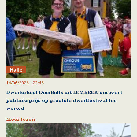
Halle
14/06/2026 - 22:46
Dweilorkest DeciBells uit LEMBEEK verovert
publieksprijs op grootste dweilfestival ter
wereld
Meer lezen