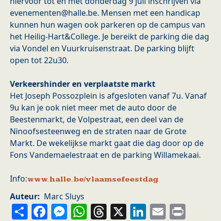
hiervoor tot en met donderdag 9 juli inschrijven via
evenementen@halle.be. Mensen met een handicap
kunnen hun wagen ook parkeren op de campus van
het Heilig-Hart&College. Je bereikt de parking die dag
via Vondel en Vuurkruisenstraat. De parking blijft
open tot 22u30.
Verkeershinder en verplaatste markt
Het Joseph Possozplein is afgesloten vanaf 7u. Vanaf
9u kan je ook niet meer met de auto door de
Beestenmarkt, de Volpestraat, een deel van de
Ninoofsesteenweg en de straten naar de Grote
Markt. De wekelijkse markt gaat die dag door op de
Fons Vandemaelestraat en de parking Willamekaai.
Info:
www.halle.be/vlaamsefeestdag
Auteur
Marc Sluys
Share
Facebook
Messenger
WhatsApp
Threads
X
LinkedIn
Email
Prin