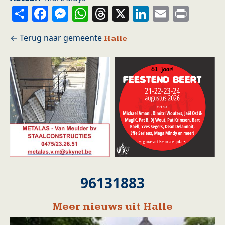
Share
Facebook
Messenger
WhatsApp
Threads
X
LinkedIn
Email
Prin
Halle
96131883
Meer nieuws uit Halle