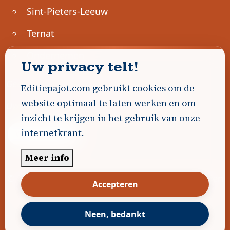
Sint-Pieters-Leeuw
Ternat
Ondernemen
Uw privacy telt!
Geen advertenties gevonden.
Editiepajot.com gebruikt cookies om de
website optimaal te laten werken en om
Uw advertentie hier? Contacteer ons!
inzicht te krijgen in het gebruik van onze
internetkrant.
Word Partner!
Meer info
© 2026
Editiepajot.com
|
Algemene voorwaarden
Accepteren
|
Disclaimer
|
Privacybeleid
|
Cookiebeleid
|
Gerealiseerd door
DavidHosse.net
Neen, bedankt