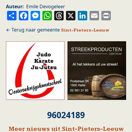
Auteur
Emile Devogeleer
Share
Facebook
Messenger
WhatsApp
Threads
X
LinkedIn
Email
Prin
Sint-Pieters-Leeuw
96024189
Meer nieuws uit Sint-Pieters-Leeuw