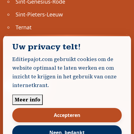
Sint-Genesius-Rode
Sint-Pieters-Leeuw
Ternat
Ondernemen
Uw privacy telt!
Geen advertenties gevonden.
Editiepajot.com gebruikt cookies om de
website optimaal te laten werken en om
Uw advertentie hier? Contacteer ons!
inzicht te krijgen in het gebruik van onze
internetkrant.
Word Partner!
Meer info
© 2026
Editiepajot.com
|
Algemene voorwaarden
Accepteren
|
Disclaimer
|
Privacybeleid
|
Cookiebeleid
|
Gerealiseerd door
DavidHosse.net
Neen, bedankt