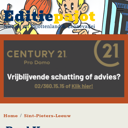
Overslaan en naar de inhoud gaan
Kruimelpad
Home
Sint-Pieters-Leeuw