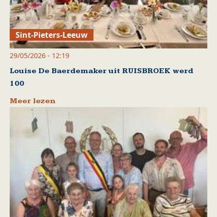
Sint-Pieters-Leeuw
29/05/2026 - 12:19
Louise De Baerdemaker uit RUISBROEK werd
100
Meer lezen