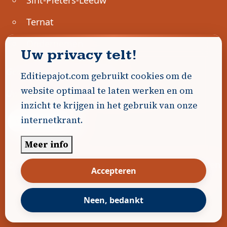
Ternat
Ondernemen
Uw privacy telt!
Geen advertenties gevonden.
Editiepajot.com gebruikt cookies om de
website optimaal te laten werken en om
Uw advertentie hier? Contacteer ons!
inzicht te krijgen in het gebruik van onze
internetkrant.
Word Partner!
Meer info
© 2026
Editiepajot.com
|
Algemene voorwaarden
Accepteren
|
Disclaimer
|
Privacybeleid
|
Cookiebeleid
|
Gerealiseerd door
DavidHosse.net
Neen, bedankt