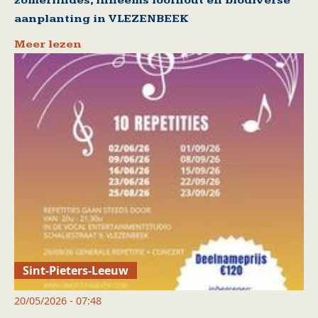
zomerlindes, inheems loofhout en biodiverse
aanplanting in VLEZENBEEK
Meer lezen
Sint-Pieters-Leeuw
20/05/2026 - 07:48