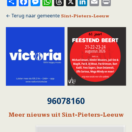
Share
Facebook
Messenger
WhatsApp
Threads
X
LinkedIn
Email
Prin
Sint-Pieters-Leeuw
96078160
Meer nieuws uit Sint-Pieters-Leeuw