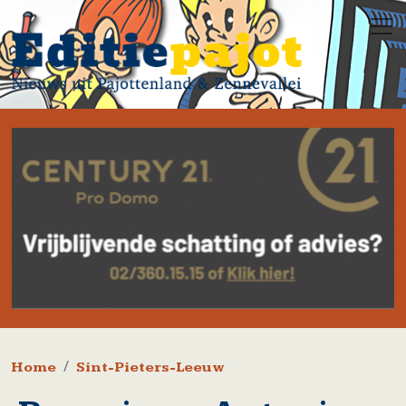
Overslaan en naar de inhoud gaan
Kruimelpad
Home
Sint-Pieters-Leeuw