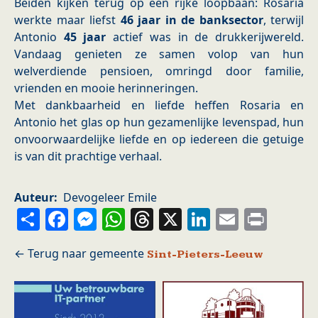
Beiden kijken terug op een rijke loopbaan: Rosaria
werkte maar liefst
46 jaar in de banksector
, terwijl
Antonio
45 jaar
actief was in de drukkerijwereld.
Vandaag genieten ze samen volop van hun
welverdiende pensioen, omringd door familie,
vrienden en mooie herinneringen.
Met dankbaarheid en liefde heffen Rosaria en
Antonio het glas op hun gezamenlijke levenspad, hun
onvoorwaardelijke liefde en op iedereen die getuige
is van dit prachtige verhaal.
Auteur
Devogeleer Emile
Share
Facebook
Messenger
WhatsApp
Threads
X
LinkedIn
Email
Prin
Sint-Pieters-Leeuw