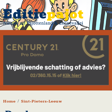
Overslaan en naar de inhoud gaan
Kruimelpad
Home
Sint-Pieters-Leeuw