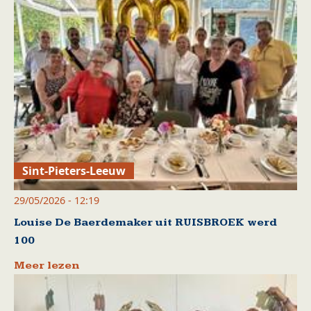
Sint-Pieters-Leeuw
29/05/2026 - 12:19
Louise De Baerdemaker uit RUISBROEK werd
100
Meer lezen