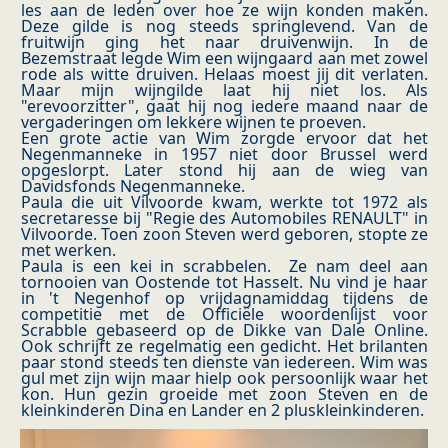
les aan de leden over hoe ze wijn konden maken.
Deze gilde is nog steeds springlevend. Van de
fruitwijn ging het naar druivenwijn. In de
Bezemstraat legde Wim een wijngaard aan met zowel
rode als witte druiven. Helaas moest jij dit verlaten.
Maar mijn wijngilde laat hij niet los. Als
"erevoorzitter", gaat hij nog iedere maand naar de
vergaderingen om lekkere wijnen te proeven.
Een grote actie van Wim zorgde ervoor dat het
Negenmanneke in 1957 niet door Brussel werd
opgeslorpt. Later stond hij aan de wieg van
Davidsfonds Negenmanneke.
Paula die uit Vilvoorde kwam, werkte tot 1972 als
secretaresse bij "Regie des Automobiles RENAULT" in
Vilvoorde. Toen zoon Steven werd geboren, stopte ze
met werken.
Paula is een kei in scrabbelen. Ze nam deel aan
tornooien van Oostende tot Hasselt. Nu vind je haar
in 't Negenhof op vrijdagnamiddag tijdens de
competitie met de Officiële woordenlijst voor
Scrabble gebaseerd op de Dikke van Dale Online.
Ook schrijft ze regelmatig een gedicht. Het brilanten
paar stond steeds ten dienste van iedereen. Wim was
gul met zijn wijn maar hielp ook persoonlijk waar het
kon. Hun gezin groeide met zoon Steven en de
kleinkinderen Dina en Lander en 2 pluskleinkinderen.