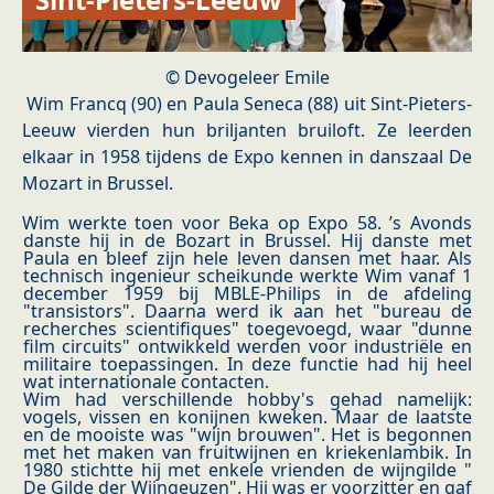
© Devogeleer Emile
Wim Francq (90) en Paula Seneca (88) uit Sint-Pieters-
Leeuw vierden hun briljanten bruiloft. Ze leerden
elkaar in 1958 tijdens de Expo kennen in danszaal De
Mozart in Brussel.
Wim werkte toen voor Beka op Expo 58. ’s Avonds
danste hij in de Bozart in Brussel. Hij danste met
Paula en bleef zijn hele leven dansen met haar. Als
technisch ingenieur scheikunde werkte Wim vanaf 1
december 1959 bij MBLE-Philips in de afdeling
"transistors". Daarna werd ik aan het "bureau de
recherches scientifiques" toegevoegd, waar "dunne
film circuits" ontwikkeld werden voor industriële en
militaire toepassingen. In deze functie had hij heel
wat internationale contacten.
Wim had verschillende hobby's gehad namelijk:
vogels, vissen en konijnen kweken. Maar de laatste
en de mooiste was "wijn brouwen". Het is begonnen
met het maken van fruitwijnen en kriekenlambik. In
1980 stichtte hij met enkele vrienden de wijngilde "
De Gilde der Wijngeuzen". Hij was er voorzitter en gaf