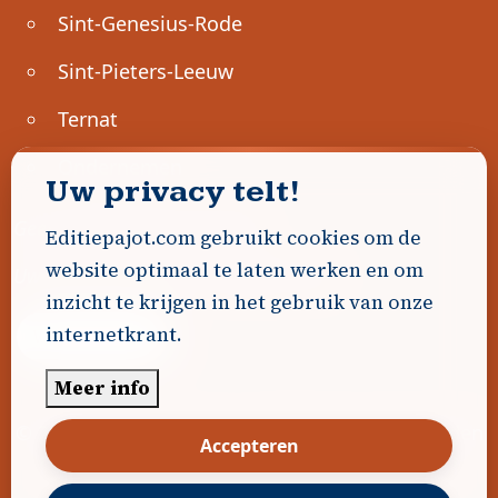
Sint-Genesius-Rode
Sint-Pieters-Leeuw
Ternat
Ondernemen
Uw privacy telt!
Geen advertenties gevonden.
Editiepajot.com gebruikt cookies om de
website optimaal te laten werken en om
Uw advertentie hier? Contacteer ons!
inzicht te krijgen in het gebruik van onze
internetkrant.
Word Partner!
Meer info
© 2026
Editiepajot.com
|
Algemene voorwaarden
Accepteren
|
Disclaimer
|
Privacybeleid
|
Cookiebeleid
|
Gerealiseerd door
DavidHosse.net