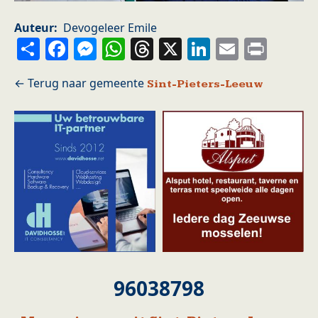
Auteur
Devogeleer Emile
Share
Facebook
Messenger
WhatsApp
Threads
X
LinkedIn
Email
Prin
Sint-Pieters-Leeuw
96038798