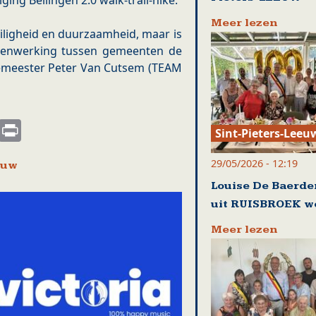
ing Bellingen 2.0 walk-trail-hike.
Meer lezen
eiligheid en duurzaamheid, maar is
menwerking tussen gemeenten de
gemeester Peter Van Cutsem (TEAM
s
nkedIn
Email
Print
Sint-Pieters-Leeu
29/05/2026 - 12:19
euw
Louise De Baerd
uit RUISBROEK w
Meer lezen