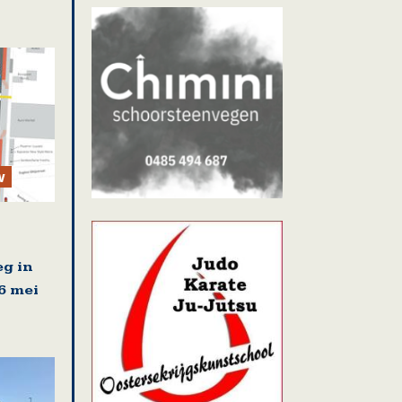
w
g in
6 mei