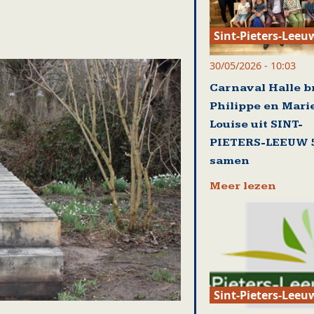
Sint-Pieters-Leeu
30/05/2026 - 10:03
Carnaval Halle b
Philippe en Mari
Louise uit SINT-
PIETERS-LEEUW 5
samen
Meer lezen
Sint-Pieters-Leeu