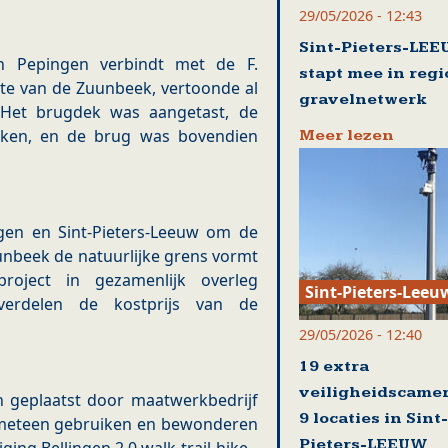
29/05/2026 - 12:43
Sint-Pieters-LE
n Pepingen verbindt met de F.
stapt mee in reg
ogte van de Zuunbeek, vertoonde al
gravelnetwerk
. Het brugdek was aangetast, de
aken, en de brug was bovendien
Meer lezen
gen en Sint-Pieters-Leeuw om de
unbeek de natuurlijke grens vormt
oject in gezamenlijk overleg
Sint-Pieters-Leeu
verdelen de kostprijs van de
29/05/2026 - 12:40
19 extra
veiligheidscamer
 geplaatst door maatwerkbedrijf
9 locaties in Sint-
 meteen gebruiken en bewonderen
Pieters-LEEUW