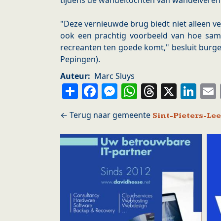
tijdens de wandeltochten van wandelverenig
"Deze vernieuwde brug biedt niet alleen v
ook een prachtig voorbeeld van hoe sa
recreanten ten goede komt," besluit bur
Pepingen).
Auteur
Marc Sluys
Share
Facebook
Messenger
WhatsApp
Thread
X
Li
Sint-Pieters-Le