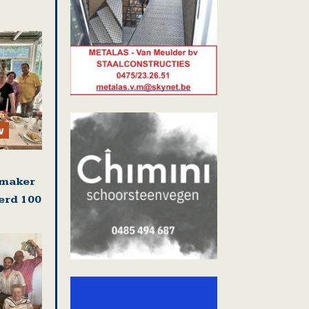
w
emaker
erd 100