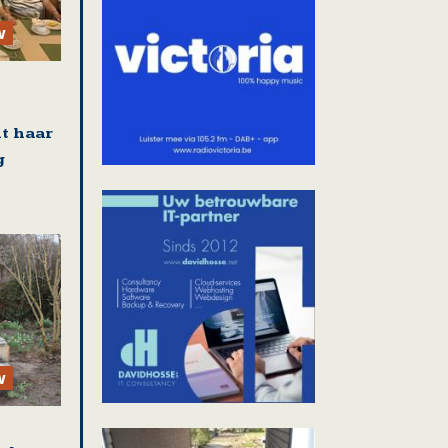
w
t haar
g
w