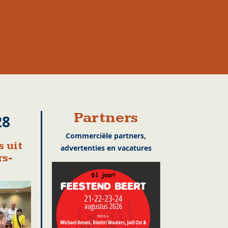
Partners
28
Commerciële partners,
 uit
advertenties en vacatures
rs-