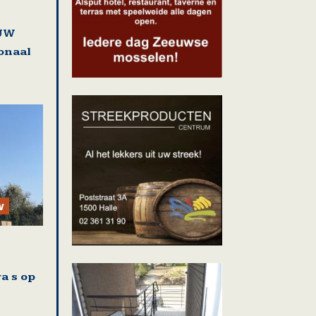
EUW
ionaal
w
a s op