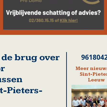
 de brug over
961804
r
Meer nieuws
Sint-Piete
ussen
Leeuw
-Pieters-