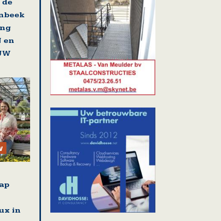
 de
unbeek
ing
 en
EUW
w
ap
lux in