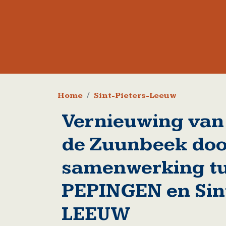
Kruimelpad
Home
Sint-Pieters-Leeuw
Vernieuwing van
de Zuunbeek doo
samenwerking t
PEPINGEN en Sint
LEEUW