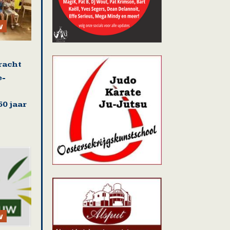
w
racht
e-
0 jaar
w