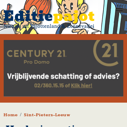
Overslaan en naar de inhoud gaan
Kruimelpad
Home
Sint-Pieters-Leeuw