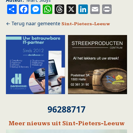
Auteur
Marc Sluys
Share
Facebook
Messenger
WhatsApp
Threads
X
LinkedIn
Email
Prin
Sint-Pieters-Leeuw
96288717
Meer nieuws uit Sint-Pieters-Leeuw