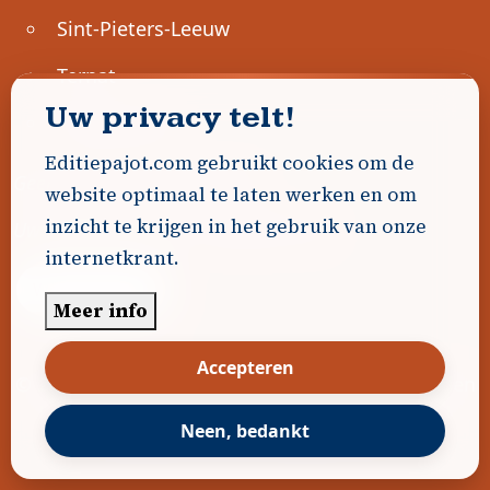
Sint-Pieters-Leeuw
Ternat
Uw privacy telt!
Ondernemen
Editiepajot.com gebruikt cookies om de
Geen advertenties gevonden.
website optimaal te laten werken en om
inzicht te krijgen in het gebruik van onze
Uw advertentie hier? Contacteer ons!
internetkrant.
Word Partner!
Meer info
Accepteren
© 2026
Editiepajot.com
|
Algemene voorwaarden
|
Disclaimer
|
Privacybeleid
|
Cookiebeleid
|
Neen, bedankt
Gerealiseerd door
DavidHosse.net