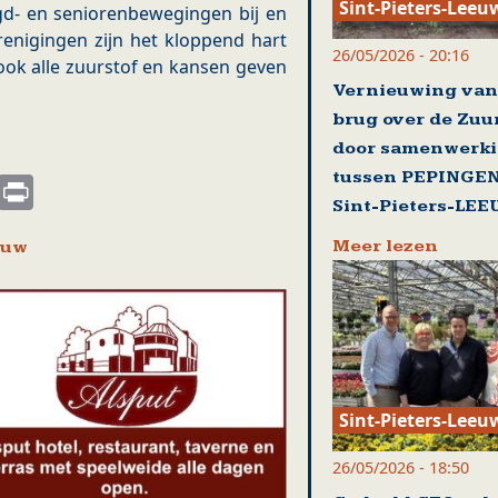
Sint-Pieters-Leeu
gd- en seniorenbewegingen bij en
renigingen zijn het kloppend hart
26/05/2026 - 20:16
ok alle zuurstof en kansen geven
Vernieuwing van
brug over de Zu
door samenwerk
tussen PEPINGEN
s
nkedIn
Email
Print
Sint-Pieters-LE
Meer lezen
euw
Sint-Pieters-Leeu
26/05/2026 - 18:50