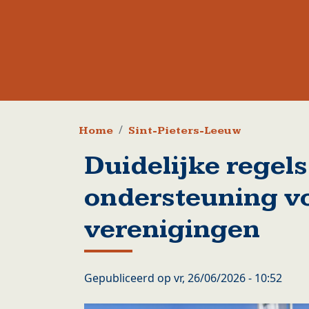
Kruimelpad
Home
Sint-Pieters-Leeuw
Duidelijke regels
ondersteuning v
verenigingen
Gepubliceerd op
vr, 26/06/2026 - 10:52