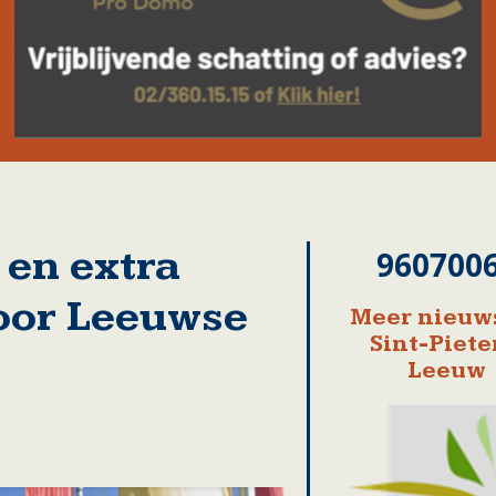
 en extra
960700
oor Leeuwse
Meer nieuws
Sint-Piete
Leeuw