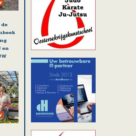
w
 de
unbeek
ing
 en
EUW
w