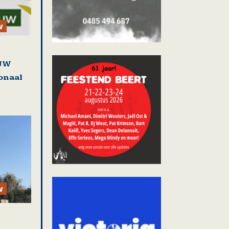
w
EUW
ionaal
w