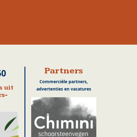
Partners
60
Commerciële partners,
 uit
advertenties en vacatures
rs-