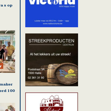
a s op
w
emaker
erd 100