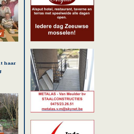
w
t haar
g