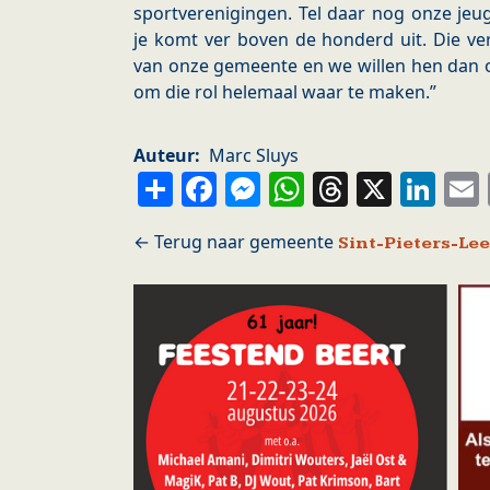
sportverenigingen. Tel daar nog onze jeu
je komt ver boven de honderd uit. Die ve
van onze gemeente en we willen hen dan o
om die rol helemaal waar te maken.”
Auteur
Marc Sluys
Share
Facebook
Messenger
WhatsApp
Thread
X
Li
Sint-Pieters-Le