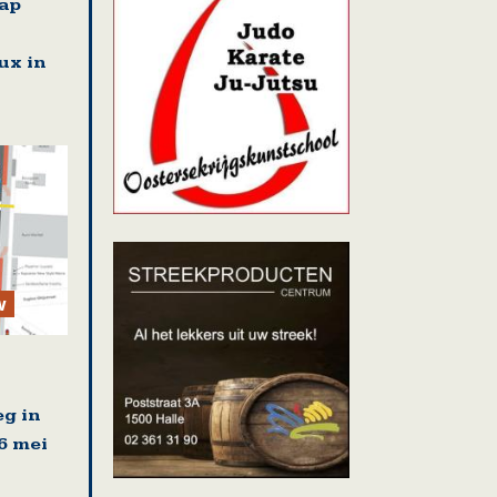
ap
lux in
w
g in
6 mei