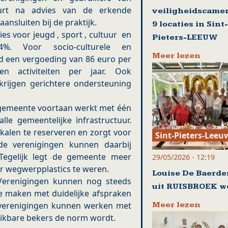
beurt na advies van de erkende
veiligheidscamer
ansluiten bij de praktijk.
9 locaties in Sint-
es voor jeugd , sport , cultuur en
Pieters-LEEUW
4%. Voor socio-culturele en
Meer lezen
d een vergoeding van 86 euro per
n activiteiten per jaar. Ook
krijgen gerichtere ondersteuning
e gemeente voortaan werkt met één
lle gemeentelijke infrastructuur.
kalen te reserveren en zorgt voor
Sint-Pieters-Leeu
nde verenigingen kunnen daarbij
 Tegelijk legt de gemeente meer
29/05/2026 - 12:19
 wegwerpplastics te weren.
Louise De Baerd
 Verenigingen kunnen nog steeds
uit RUISBROEK w
te maken met duidelijke afspraken
Meer lezen
 verenigingen kunnen werken met
uikbare bekers de norm wordt.