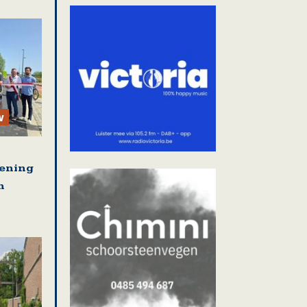
w
pening
n