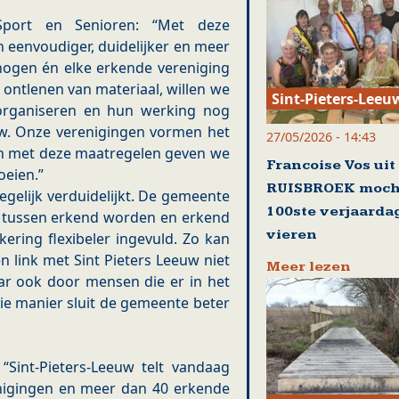
Sport en Senioren: “Met deze
eenvoudiger, duidelijker en meer
ogen én elke erkende vereniging
 ontlenen van materiaal, willen we
Sint-Pieters-Leeu
 organiseren en hun werking nog
euw. Onze verenigingen vormen het
27/05/2026 - 14:43
n met deze maatregelen geven we
Francoise Vos uit
oeien.”
RUISBROEK moch
elijk verduidelijkt. De gemeente
100ste verjaarda
d tussen erkend worden en erkend
vieren
kering flexibeler ingevuld. Zo kan
n link met Sint Pieters Leeuw niet
Meer lezen
ar ook door mensen die er in het
ie manier sluit de gemeente beter
Sint-Pieters-Leeuw telt vandaag
nigingen en meer dan 40 erkende