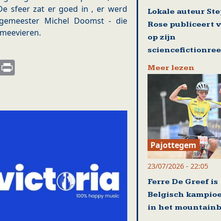
e sfeer zat er goed in , er werd
Lokale auteur St
rgemeester Michel Doomst - die
Rose publiceert 
am meevieren.
op zijn
sciencefictionre
s
nkedIn
Email
Print
Meer lezen
Pajottegem
23/07/2026 - 22:05
Ferre De Greef is
Belgisch kampio
in het mountain