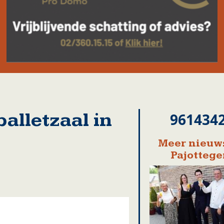
balletzaal in
961434
Meer nieuws
Pajotteg