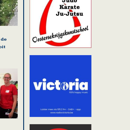
 de
oit