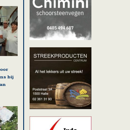
voor
ns bij
van