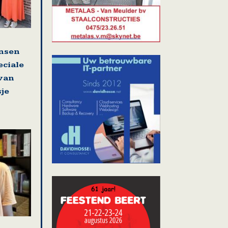
nsen
eciale
 van
sje