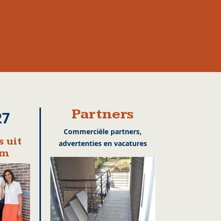
Partners
27
Commerciële partners,
 uit
advertenties en vacatures
em