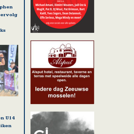
ephen
vervolg
eks
en U14
biken