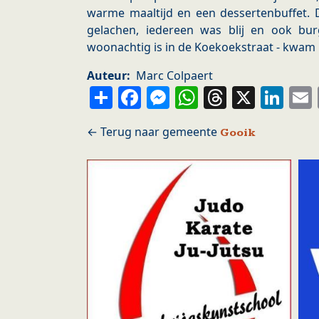
warme maaltijd en een dessertenbuffet. D
gelachen, iedereen was blij en ook bu
woonachtig is in de Koekoekstraat - kw
Auteur
Marc Colpaert
Share
Facebook
Messenger
WhatsApp
Thread
X
Li
Gooik