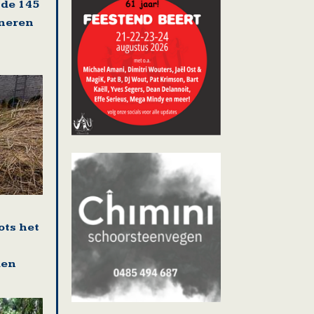
 de 145
oneren
ots het
den