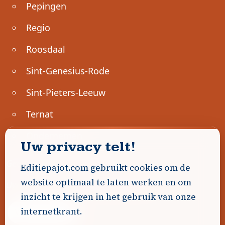
Pepingen
Regio
Roosdaal
Sint-Genesius-Rode
Sint-Pieters-Leeuw
Ternat
Ondernemen
Uw privacy telt!
Geen advertenties gevonden.
Editiepajot.com gebruikt cookies om de
website optimaal te laten werken en om
Uw advertentie hier? Contacteer ons!
inzicht te krijgen in het gebruik van onze
internetkrant.
Word Partner!