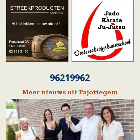
96219962
Meer nieuws uit Pajottegem